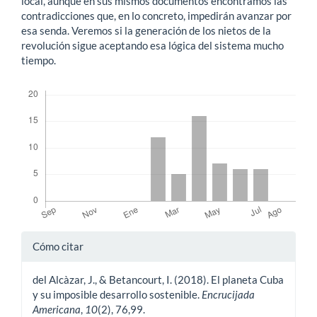
local, aunque en sus mismos documentos encontramos las
contradicciones que, en lo concreto, impedirán avanzar por
esa senda. Veremos si la generación de los nietos de la
revolución sigue aceptando esa lógica del sistema mucho
tiempo.
Descargas
Detalles
Cómo citar
del
del Alcàzar, J., & Betancourt, I. (2018). El planeta Cuba
artículo
y su imposible desarrollo sostenible.
Encrucijada
Americana
,
10
(2), 76,99.