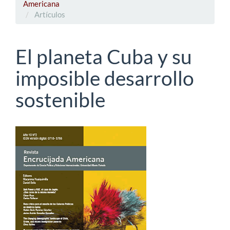
Americana
Artículos
El planeta Cuba y su
imposible desarrollo
sostenible
Barra
lateral
del
artículo