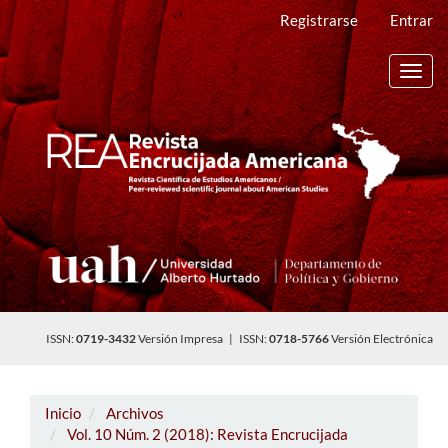
Navegación
Registrarse
Entrar
principal
Contenido
principal
Toggl
Barra
navig
lateral
ISSN:
0719-3432
Versión Impresa | ISSN:
0718-5766
Versión Electrónica
Inicio
Archivos
Vol. 10 Núm. 2 (2018): Revista Encrucijada