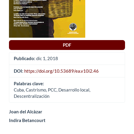
PDF
Publicado:
dic 1, 2018
DOI:
https://doi.org/10.53689/ea.v10i2.46
Palabras clave:
Cuba, Castrismo, PCC, Desarrollo local,
Descentralización
Contenido
Joan del Alcàzar
Indira Betancourt
principal