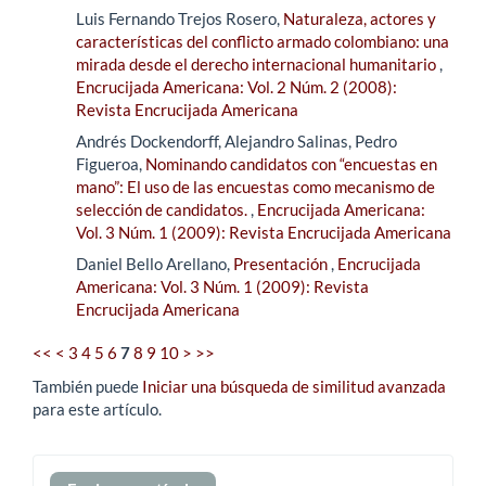
Luis Fernando Trejos Rosero,
Naturaleza, actores y
características del conflicto armado colombiano: una
mirada desde el derecho internacional humanitario
,
Encrucijada Americana: Vol. 2 Núm. 2 (2008):
Revista Encrucijada Americana
Andrés Dockendorff, Alejandro Salinas, Pedro
Figueroa,
Nominando candidatos con “encuestas en
mano”: El uso de las encuestas como mecanismo de
selección de candidatos.
,
Encrucijada Americana:
Vol. 3 Núm. 1 (2009): Revista Encrucijada Americana
Daniel Bello Arellano,
Presentación
,
Encrucijada
Americana: Vol. 3 Núm. 1 (2009): Revista
Encrucijada Americana
<<
<
3
4
5
6
7
8
9
10
>
>>
También puede
Iniciar una búsqueda de similitud avanzada
para este artículo.
Enviar