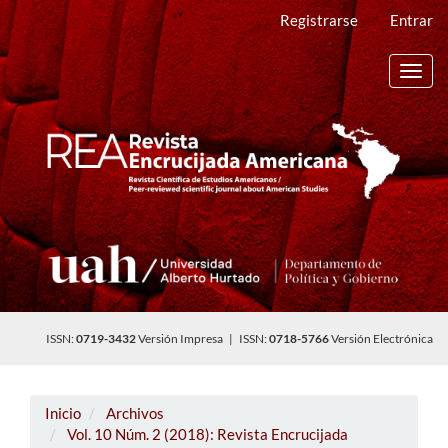
Navegación
Registrarse
Entrar
principal
Contenido
principal
Toggl
Barra
navig
lateral
ISSN:
0719-3432
Versión Impresa | ISSN:
0718-5766
Versión Electrónica
Inicio
Archivos
Vol. 10 Núm. 2 (2018): Revista Encrucijada