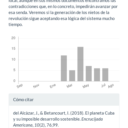
local, aunque en sus mismos documentos encontramos las
contradicciones que, en lo concreto, impedirán avanzar por
esa senda. Veremos si la generación de los nietos de la
revolución sigue aceptando esa lógica del sistema mucho
tiempo.
Descargas
Detalles
Cómo citar
del
del Alcàzar, J., & Betancourt, I. (2018). El planeta Cuba
artículo
y su imposible desarrollo sostenible.
Encrucijada
Americana
,
10
(2), 76,99.