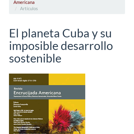
Americana
Artículos
El planeta Cuba y su
imposible desarrollo
sostenible
Barra
lateral
del
artículo