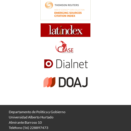
Departamento de Política y Gobierno
Universidad Alberto Hurtado
Almirante Barroso 10
Teléfono (56) 228897473