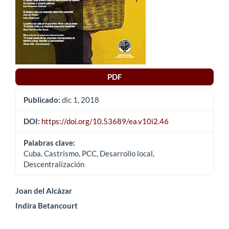
PDF
Publicado:
dic 1, 2018
DOI:
https://doi.org/10.53689/ea.v10i2.46
Palabras clave:
Cuba, Castrismo, PCC, Desarrollo local,
Descentralización
Contenido
Joan del Alcàzar
Indira Betancourt
principal