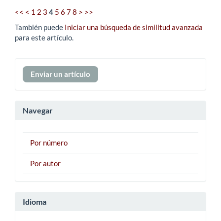
<<
<
1
2
3
4
5
6
7
8
>
>>
También puede
Iniciar una búsqueda de similitud avanzada
para este artículo.
Enviar
Enviar un artículo
un
artículo
Navegar
Por número
Por autor
Idioma