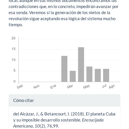
local, aunque en sus mismos documentos encontramos las
contradicciones que, en lo concreto, impedirán avanzar por
esa senda. Veremos si la generación de los nietos de la
revolución sigue aceptando esa lógica del sistema mucho
tiempo.
Descargas
Detalles
Cómo citar
del
del Alcàzar, J., & Betancourt, I. (2018). El planeta Cuba
artículo
y su imposible desarrollo sostenible.
Encrucijada
Americana
,
10
(2), 76,99.