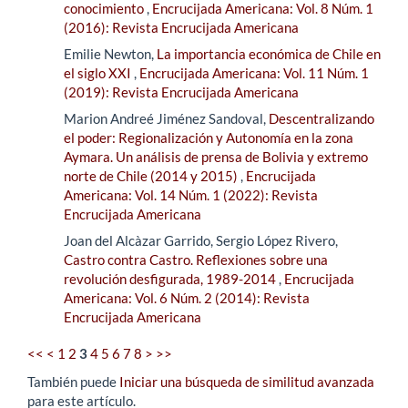
conocimiento
,
Encrucijada Americana: Vol. 8 Núm. 1
(2016): Revista Encrucijada Americana
Emilie Newton,
La importancia económica de Chile en
el siglo XXI
,
Encrucijada Americana: Vol. 11 Núm. 1
(2019): Revista Encrucijada Americana
Marion Andreé Jiménez Sandoval,
Descentralizando
el poder: Regionalización y Autonomía en la zona
Aymara. Un análisis de prensa de Bolivia y extremo
norte de Chile (2014 y 2015)
,
Encrucijada
Americana: Vol. 14 Núm. 1 (2022): Revista
Encrucijada Americana
Joan del Alcàzar Garrido, Sergio López Rivero,
Castro contra Castro. Reflexiones sobre una
revolución desfigurada, 1989-2014
,
Encrucijada
Americana: Vol. 6 Núm. 2 (2014): Revista
Encrucijada Americana
<<
<
1
2
3
4
5
6
7
8
>
>>
También puede
Iniciar una búsqueda de similitud avanzada
para este artículo.