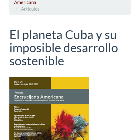
Americana
Artículos
El planeta Cuba y su
imposible desarrollo
sostenible
Barra
lateral
del
artículo