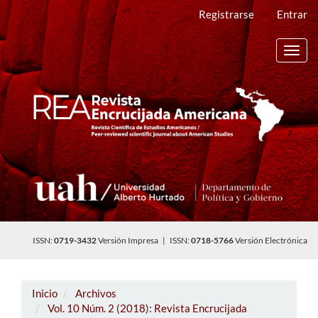
Navegación
Registrarse
Entrar
principal
Contenido
principal
Toggl
Barra
navig
lateral
ISSN:
0719-3432
Versión Impresa | ISSN:
0718-5766
Versión Electrónica
Inicio
Archivos
Vol. 10 Núm. 2 (2018): Revista Encrucijada