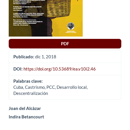
PDF
Publicado:
dic 1, 2018
DOI:
https://doi.org/10.53689/ea.v10i2.46
Palabras clave:
Cuba, Castrismo, PCC, Desarrollo local,
Descentralización
Contenido
Joan del Alcàzar
Indira Betancourt
principal