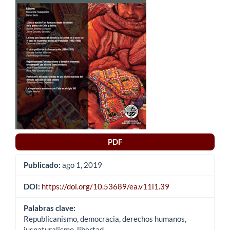
del
artículo
PDF
Publicado:
ago 1, 2019
DOI:
https://doi.org/10.53689/ea.v11i1.39
Palabras clave:
Republicanismo, democracia, derechos humanos,
iusnaturalismo, libertad