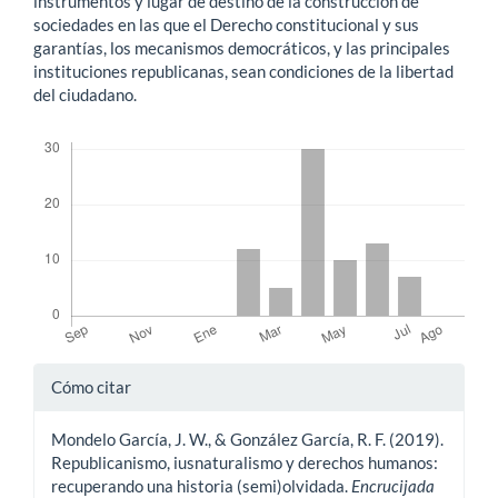
instrumentos y lugar de destino de la construcción de
sociedades en las que el Derecho constitucional y sus
garantías, los mecanismos democráticos, y las principales
instituciones republicanas, sean condiciones de la libertad
del ciudadano.
Descargas
Detalles
Cómo citar
del
Mondelo García, J. W., & González García, R. F. (2019).
artículo
Republicanismo, iusnaturalismo y derechos humanos:
recuperando una historia (semi)olvidada.
Encrucijada