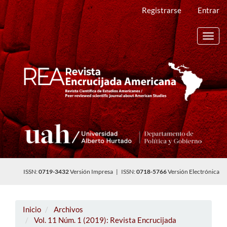
Navegación
Registrarse
Entrar
principal
Contenido
principal
Toggl
Barra
navig
lateral
ISSN:
0719-3432
Versión Impresa | ISSN:
0718-5766
Versión Electrónica
Inicio
Archivos
Vol. 11 Núm. 1 (2019): Revista Encrucijada