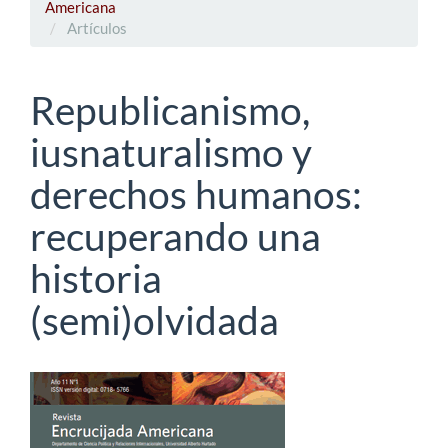
Americana
Artículos
Republicanismo,
iusnaturalismo y
derechos humanos:
recuperando una
historia
(semi)olvidada
Barra
lateral