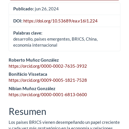
Publicado:
jun 26, 2024
DOI:
https://doi.org/10.53689/ea.v16i1.224
Palabras clave:
desarrollo, países emergentes, BRICS, China,
economía internacional
Contenido
Roberto Muñoz González
https://orcid.org/0000-0002-7635-3932
principal
Bonifácio Vissetaca
del
https://orcid.org/0009-0005-1821-7528
Nibian Muñoz González
artículo
https://orcid.org/0000-0001-6813-0600
Resumen
Los países BRICS vienen desempeñando un papel creciente
y cada vez más protagónico en la economía y relaciones