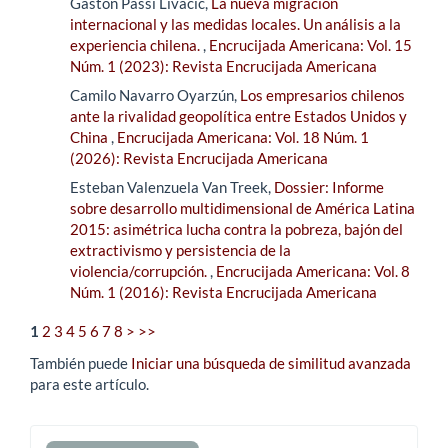
Gastón Passi Livacic,
La nueva migración
internacional y las medidas locales. Un análisis a la
experiencia chilena.
,
Encrucijada Americana: Vol. 15
Núm. 1 (2023): Revista Encrucijada Americana
Camilo Navarro Oyarzún,
Los empresarios chilenos
ante la rivalidad geopolítica entre Estados Unidos y
China
,
Encrucijada Americana: Vol. 18 Núm. 1
(2026): Revista Encrucijada Americana
Esteban Valenzuela Van Treek,
Dossier: Informe
sobre desarrollo multidimensional de América Latina
2015: asimétrica lucha contra la pobreza, bajón del
extractivismo y persistencia de la
violencia/corrupción.
,
Encrucijada Americana: Vol. 8
Núm. 1 (2016): Revista Encrucijada Americana
1
2
3
4
5
6
7
8
>
>>
También puede
Iniciar una búsqueda de similitud avanzada
para este artículo.
Enviar