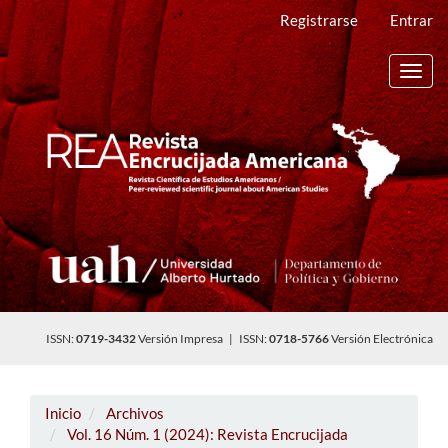
Navegación
Registrarse
Entrar
principal
Contenido
principal
Toggl
Barra
navig
lateral
ISSN:
0719-3432
Versión Impresa | ISSN:
0718-5766
Versión Electrónica
Inicio
Archivos
Vol. 16 Núm. 1 (2024): Revista Encrucijada