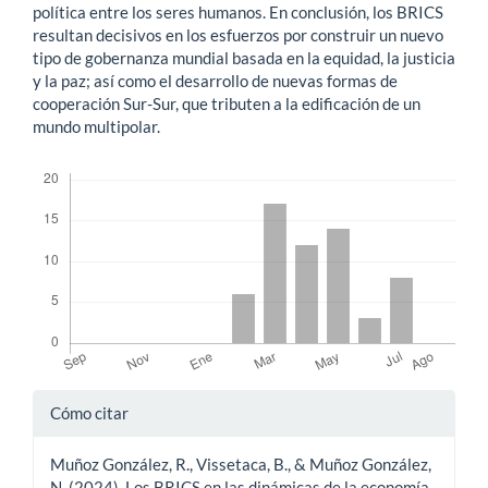
política entre los seres humanos. En conclusión, los BRICS
resultan decisivos en los esfuerzos por construir un nuevo
tipo de gobernanza mundial basada en la equidad, la justicia
y la paz; así como el desarrollo de nuevas formas de
cooperación Sur-Sur, que tributen a la edificación de un
mundo multipolar.
Descargas
Detalles
Cómo citar
del
Muñoz González, R., Vissetaca, B., & Muñoz González,
artículo
N. (2024). Los BRICS en las dinámicas de la economía