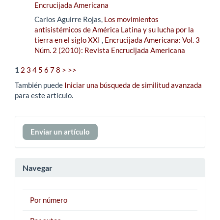
Encrucijada Americana
Carlos Aguirre Rojas,
Los movimientos
antisistémicos de América Latina y su lucha por la
tierra en el siglo XXI
,
Encrucijada Americana: Vol. 3
Núm. 2 (2010): Revista Encrucijada Americana
1
2
3
4
5
6
7
8
>
>>
También puede
Iniciar una búsqueda de similitud avanzada
para este artículo.
Enviar
Enviar un artículo
un
artículo
Navegar
Por número