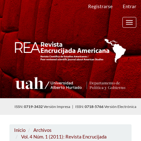
Navegación
Registrarse
Entrar
principal
Contenido
principal
Toggl
Barra
navig
lateral
ISSN:
0719-3432
Versión Impresa | ISSN:
0718-5766
Versión Electrónica
Inicio
Archivos
Vol. 4 Núm. 1 (2011): Revista Encrucijada