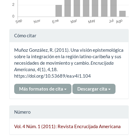
Detalles
Cómo citar
del
Muñoz González, R. (2011). Una visión epistemológica
artículo
sobre la integración en la región latino-caribeña y sus
necesidades de movimiento y cambio.
Encrucijada
Americana
,
4
(1), 4,18.
https://doi.org/10.53689/ea.v4i1.104
Más formatos de cita
Descargar cita
Número
Vol. 4 Núm. 1 (2011): Revista Encrucijada Americana