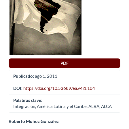
del
artículo
PDF
Publicado:
ago 1, 2011
DOI:
https://doi.org/10.53689/ea.v4i1.104
Palabras clave:
Integración, América Latina y el Caribe, ALBA, ALCA
Contenido
Roberto Muñoz González