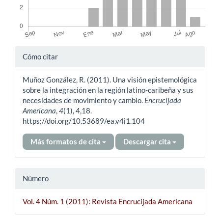
Detalles
Cómo citar
del
Muñoz González, R. (2011). Una visión epistemológica
artículo
sobre la integración en la región latino-caribeña y sus
necesidades de movimiento y cambio.
Encrucijada
Americana
,
4
(1), 4,18.
https://doi.org/10.53689/ea.v4i1.104
Más formatos de cita
Descargar cita
Número
Vol. 4 Núm. 1 (2011): Revista Encrucijada Americana