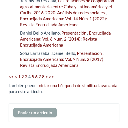
Yerenis Torres Cala,
Las relaciones de cooperación
agro-alimentaria entre Cuba y Latinoamérica y el
Caribe 2016-2020. Análisis de redes sociales
,
Encrucijada Americana: Vol. 14 Núm. 1 (2022):
Revista Encrucijada Americana
Daniel Bello Arellano,
Presentación
,
Encrucijada
Americana: Vol. 6 Núm. 2 (2014): Revista
Encrucijada Americana
Sofía Larrazabal, Daniel Bello,
Presentación
,
Encrucijada Americana: Vol. 9 Núm. 2 (2017):
Revista Encrucijada Americana
<<
<
1
2
3
4
5
6
7
8
>
>>
También puede
Iniciar una búsqueda de similitud avanzada
para este artículo.
Enviar
Enviar un artículo
un