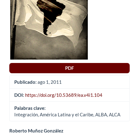
del
artículo
PDF
Publicado:
ago 1, 2011
DOI:
https://doi.org/10.53689/ea.v4i1.104
Palabras clave:
Integración, América Latina y el Caribe, ALBA, ALCA
Contenido
Roberto Muñoz González