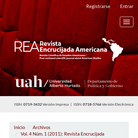
Navegación
Registrarse
Entrar
principal
Contenido
principal
Toggl
Barra
navig
lateral
ISSN:
0719-3432
Versión Impresa | ISSN:
0718-5766
Versión Electrónica
Inicio
Archivos
Vol. 4 Núm. 1 (2011): Revista Encrucijada