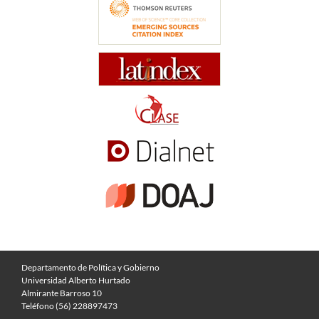
Departamento de Política y Gobierno
Universidad Alberto Hurtado
Almirante Barroso 10
Teléfono (56) 228897473