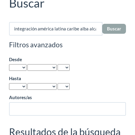
Buscar
Buscar
artículos
por
Filtros avanzados
Desde
Hasta
Autores/as
Resultados de la búsqueda