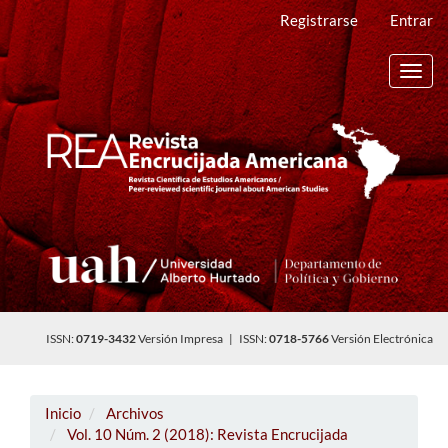
Navegación
Registrarse
Entrar
principal
Contenido
principal
Toggl
Barra
navig
lateral
ISSN:
0719-3432
Versión Impresa | ISSN:
0718-5766
Versión Electrónica
Inicio
Archivos
Vol. 10 Núm. 2 (2018): Revista Encrucijada