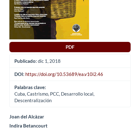
PDF
Publicado:
dic 1, 2018
DOI:
https://doi.org/10.53689/ea.v10i2.46
Palabras clave:
Cuba, Castrismo, PCC, Desarrollo local,
Descentralización
Contenido
Joan del Alcàzar
Indira Betancourt
principal