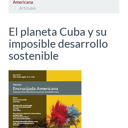
Americana
Artículos
El planeta Cuba y su
imposible desarrollo
sostenible
Barra
lateral
del
artículo