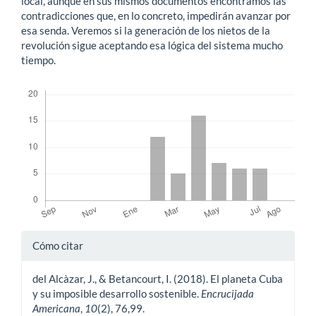
local, aunque en sus mismos documentos encontramos las
contradicciones que, en lo concreto, impedirán avanzar por
esa senda. Veremos si la generación de los nietos de la
revolución sigue aceptando esa lógica del sistema mucho
tiempo.
Descargas
Detalles
Cómo citar
del
del Alcàzar, J., & Betancourt, I. (2018). El planeta Cuba
artículo
y su imposible desarrollo sostenible.
Encrucijada
Americana
,
10
(2), 76,99.