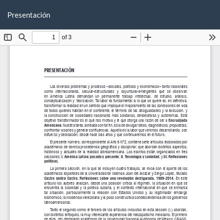
Volver
De
De
a
Presentación
P
los
detalles
del
artículo