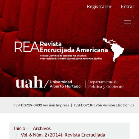
Navegación
Registrarse
Entrar
principal
Contenido
principal
Toggl
Barra
navig
lateral
ISSN:
0719-3432
Versión Impresa | ISSN:
0718-5766
Versión Electrónica
Inicio
Archivos
Vol. 6 Núm. 2 (2014): Revista Encrucijada