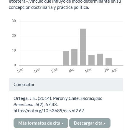
etcétera–, vínculo que influyó de modo determinante en su
concepción doctrinaria y práctica política.
Descargas
Detalles
Cómo citar
del
Ortega, J. E. (2014). Perón y Chile.
Encrucijada
artículo
Americana
,
6
(2), 67,83.
https://doi.org/10.53689/ea.v6i2.67
Más formatos de cita
Descargar cita