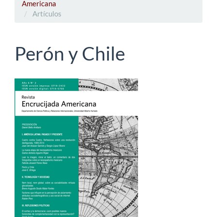
Americana
Artículos
Perón y Chile
Barra
lateral
del
artículo