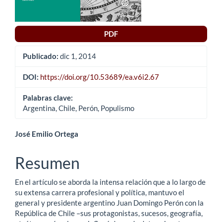
PDF
Publicado:
dic 1, 2014
DOI:
https://doi.org/10.53689/ea.v6i2.67
Palabras clave:
Argentina, Chile, Perón, Populismo
Contenido
José Emilio Ortega
principal
Resumen
del
En el artículo se aborda la intensa relación que a lo largo de
artículo
su extensa carrera profesional y política, mantuvo el
general y presidente argentino Juan Domingo Perón con la
República de Chile –sus protagonistas, sucesos, geografía,