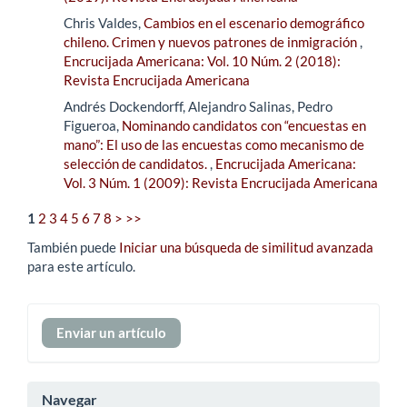
Chris Valdes,
Cambios en el escenario demográfico
chileno. Crimen y nuevos patrones de inmigración
,
Encrucijada Americana: Vol. 10 Núm. 2 (2018):
Revista Encrucijada Americana
Andrés Dockendorff, Alejandro Salinas, Pedro
Figueroa,
Nominando candidatos con “encuestas en
mano”: El uso de las encuestas como mecanismo de
selección de candidatos.
,
Encrucijada Americana:
Vol. 3 Núm. 1 (2009): Revista Encrucijada Americana
1
2
3
4
5
6
7
8
>
>>
También puede
Iniciar una búsqueda de similitud avanzada
para este artículo.
Enviar
Enviar un artículo
un
artículo
Navegar