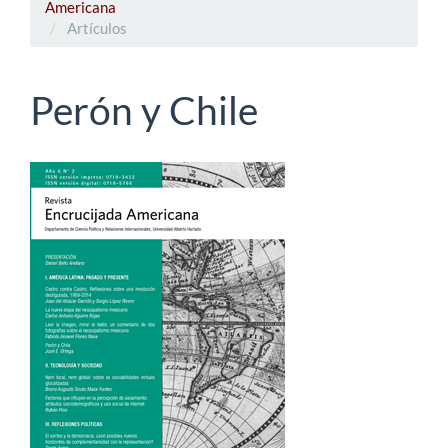
Americana
Artículos
Perón y Chile
Barra
lateral
del
artículo