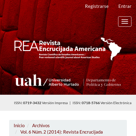
Navegación
Registrarse
Entrar
principal
Contenido
principal
Toggl
Barra
navig
lateral
ISSN:
0719-3432
Versión Impresa | ISSN:
0718-5766
Versión Electrónica
Inicio
Archivos
Vol. 6 Núm. 2 (2014): Revista Encrucijada