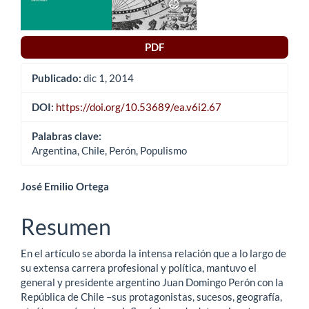
PDF
Publicado:
dic 1, 2014
DOI:
https://doi.org/10.53689/ea.v6i2.67
Palabras clave:
Argentina, Chile, Perón, Populismo
Contenido
José Emilio Ortega
principal
Resumen
del
En el artículo se aborda la intensa relación que a lo largo de
artículo
su extensa carrera profesional y política, mantuvo el
general y presidente argentino Juan Domingo Perón con la
República de Chile –sus protagonistas, sucesos, geografía,