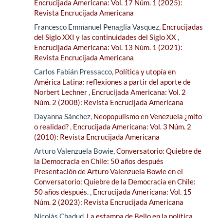
Encrucijada Americana: Vol. 17 Núm. 1 (2025):
Revista Encrucijada Americana
Francesco Emmanuel Penaglia Vasquez,
Encrucijadas
del Siglo XXI y las continuidades del Siglo XX
,
Encrucijada Americana: Vol. 13 Núm. 1 (2021):
Revista Encrucijada Americana
Carlos Fabián Pressacco,
Política y utopía en
América Latina: reflexiones a partir del aporte de
Norbert Lechner
,
Encrucijada Americana: Vol. 2
Núm. 2 (2008): Revista Encrucijada Americana
Dayanna Sánchez,
Neopopulismo en Venezuela ¿mito
o realidad?
,
Encrucijada Americana: Vol. 3 Núm. 2
(2010): Revista Encrucijada Americana
Arturo Valenzuela Bowie,
Conversatorio: Quiebre de
la Democracia en Chile: 50 años después
Presentación de Arturo Valenzuela Bowie en el
Conversatorio: Quiebre de la Democracia en Chile:
50 años después.
,
Encrucijada Americana: Vol. 15
Núm. 2 (2023): Revista Encrucijada Americana
Nicolás Chadud,
La estampa de Bello en la política