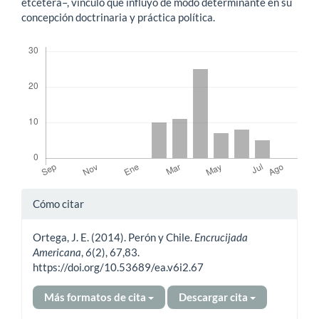
etcétera–, vínculo que influyó de modo determinante en su
concepción doctrinaria y práctica política.
Descargas
Detalles
Cómo citar
del
Ortega, J. E. (2014). Perón y Chile.
Encrucijada
artículo
Americana
,
6
(2), 67,83.
https://doi.org/10.53689/ea.v6i2.67
Más formatos de cita
Descargar cita