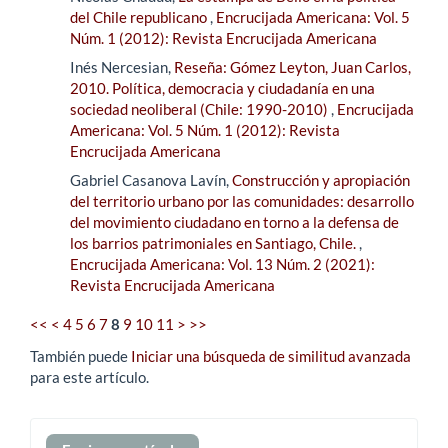
del Chile republicano
,
Encrucijada Americana: Vol. 5
Núm. 1 (2012): Revista Encrucijada Americana
Inés Nercesian,
Reseña: Gómez Leyton, Juan Carlos,
2010. Política, democracia y ciudadanía en una
sociedad neoliberal (Chile: 1990-2010)
,
Encrucijada
Americana: Vol. 5 Núm. 1 (2012): Revista
Encrucijada Americana
Gabriel Casanova Lavín,
Construcción y apropiación
del territorio urbano por las comunidades: desarrollo
del movimiento ciudadano en torno a la defensa de
los barrios patrimoniales en Santiago, Chile.
,
Encrucijada Americana: Vol. 13 Núm. 2 (2021):
Revista Encrucijada Americana
<<
<
4
5
6
7
8
9
10
11
>
>>
También puede
Iniciar una búsqueda de similitud avanzada
para este artículo.
Enviar