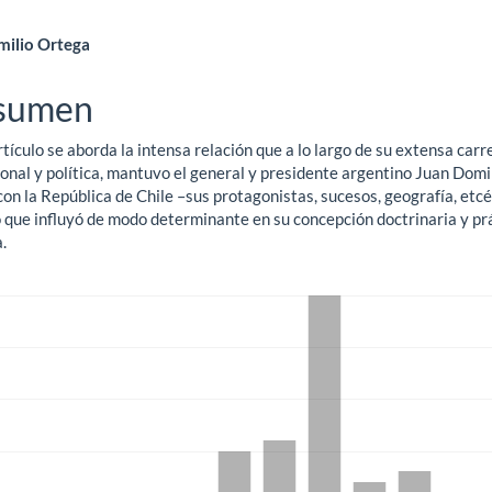
ntenido
milio Ortega
ncipal
sumen
rtículo se aborda la intensa relación que a lo largo de su extensa carr
ículo
ional y política, mantuvo el general y presidente argentino Juan Dom
on la República de Chile –sus protagonistas, sucesos, geografía, etcé
o que influyó de modo determinante en su concepción doctrinaria y pr
a.
gas