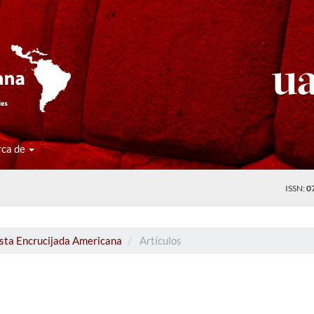
rca de
ISSN:
0
ista Encrucijada Americana
Artículos