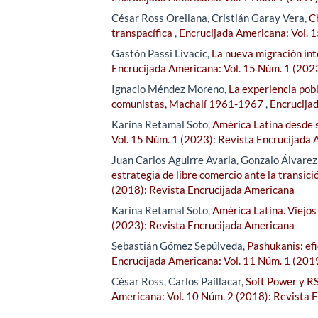
César Ross Orellana, Cristián Garay Vera,
C
transpacífica
,
Encrucijada Americana: Vol. 
Gastón Passi Livacic,
La nueva migración inte
Encrucijada Americana: Vol. 15 Núm. 1 (202
Ignacio Méndez Moreno,
La experiencia pobla
comunistas, Machalí 1961-1967
,
Encrucija
Karina Retamal Soto,
América Latina desde s
Vol. 15 Núm. 1 (2023): Revista Encrucijada
Juan Carlos Aguirre Avaria, Gonzalo Álvare
estrategia de libre comercio ante la transici
(2018): Revista Encrucijada Americana
Karina Retamal Soto,
América Latina. Viejos
(2023): Revista Encrucijada Americana
Sebastián Gómez Sepúlveda,
Pashukanis: efi
Encrucijada Americana: Vol. 11 Núm. 1 (201
César Ross, Carlos Paillacar,
Soft Power y RS
Americana: Vol. 10 Núm. 2 (2018): Revista 