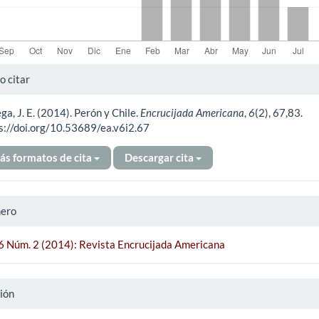
alles
 citar
ga, J. E. (2014). Perón y Chile.
Encrucijada Americana
,
6
(2), 67,83.
ículo
s://doi.org/10.53689/ea.v6i2.67
ás formatos de cita
Descargar cita
ero
 6 Núm. 2 (2014): Revista Encrucijada Americana
ión