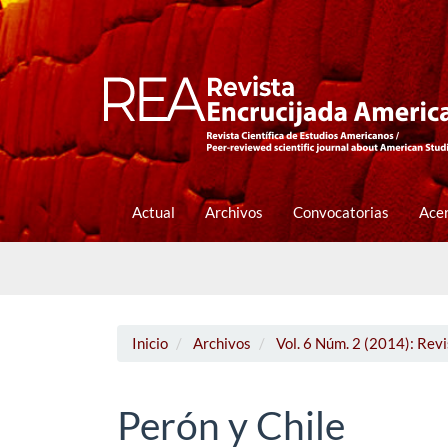
Navegación
principal
Contenido
principal
Barra
lateral
Actual
Archivos
Convocatorias
Ace
Inicio
Archivos
Vol. 6 Núm. 2 (2014): Rev
Perón y Chile