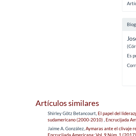
Artí
Biog
Jos
(Cór
Es p
Corr
Artículos similares
Shirley Götz Betancourt,
El papel del lideraz
sudamericano (2000-2010)
,
Encrucijada Am
Jaime A. González,
Aymaras ante el clivaje r
Encrucijada Americana: Vol. 9 Núm. 1 (2017