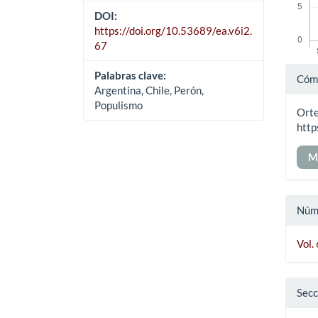
DOI:
https://doi.org/10.53689/ea.v6i2.
67
Det
Palabras clave:
Cómo
Argentina, Chile, Perón,
del
Populismo
Orte
art
http
M
Núm
Vol.
Secc