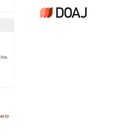
ina.
pacio