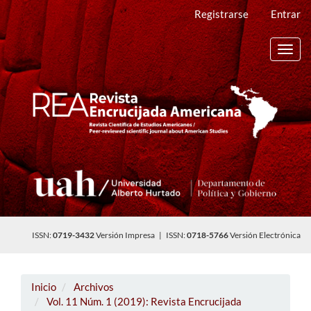
Navegación
Registrarse
Entrar
principal
Contenido
principal
Toggl
Barra
navig
lateral
ISSN:
0719-3432
Versión Impresa | ISSN:
0718-5766
Versión Electrónica
Inicio
Archivos
Vol. 11 Núm. 1 (2019): Revista Encrucijada