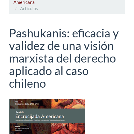
Americana
Artículos
Pashukanis: eficacia y
validez de una visión
marxista del derecho
aplicado al caso
chileno
Barra
lateral
del