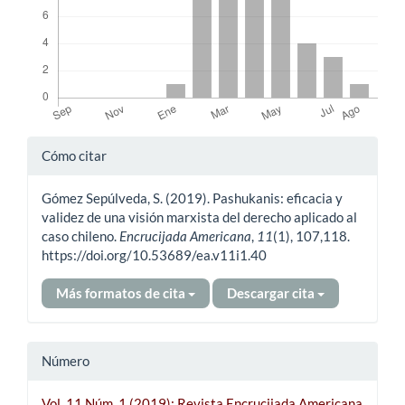
Detalles
Cómo citar
del
Gómez Sepúlveda, S. (2019). Pashukanis: eficacia y
artículo
validez de una visión marxista del derecho aplicado al
caso chileno.
Encrucijada Americana
,
11
(1), 107,118.
https://doi.org/10.53689/ea.v11i1.40
Más formatos de cita
Descargar cita
Número
Vol. 11 Núm. 1 (2019): Revista Encrucijada Americana