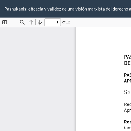
Volver
a
Pashukanis: eficacia y validez de una visión marxista del derecho a
los
detalles
del
artículo