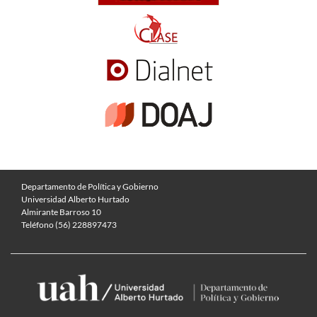
Departamento de Política y Gobierno
Universidad Alberto Hurtado
Almirante Barroso 10
Teléfono (56) 228897473