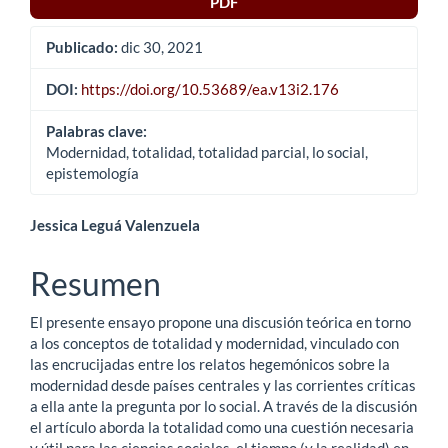
PDF
Publicado:
dic 30, 2021
DOI:
https://doi.org/10.53689/ea.v13i2.176
Palabras clave:
Modernidad, totalidad, totalidad parcial, lo social,
epistemología
Contenido
Jessica Leguá Valenzuela
principal
Resumen
del
El presente ensayo propone una discusión teórica en torno
artículo
a los conceptos de totalidad y modernidad, vinculado con
las encrucijadas entre los relatos hegemónicos sobre la
modernidad desde países centrales y las corrientes críticas
a ella ante la pregunta por lo social. A través de la discusión
el artículo aborda la totalidad como una cuestión necesaria
y útil para las ciencias sociales, el tiempo (y la realidad) en