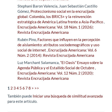
Stephani Baron Valencia, Juan Sebastián Castillo
Gómez,
Proteccionismo social en la encrucijada
global: Colombia, los BRICS+ y la reinvención
estratégica de América Latina frente a Asia-Pacífico
,
Encrucijada Americana: Vol. 18 Núm. 1 (2026):
Revista Encrucijada Americana
Rubén Pino,
Factores que influyen en la percepción
de aislamiento: atributos sociodemográficos y uso
social de internet
,
Encrucijada Americana: Vol. 6
Núm. 2 (2014): Revista Encrucijada Americana
Luz Marchant Salamanca,
“El Oasis” Ensayo sobre la
Agenda Pública y el Estallido Social de Octubre
,
Encrucijada Americana: Vol. 12 Núm. 2 (2020):
Revista Encrucijada Americana
1
2
3
4
5
6
7
8
>
>>
También puede
Iniciar una búsqueda de similitud avanzada
para este artículo.