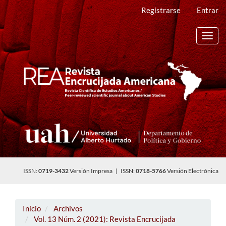
Navegación
Registrarse
Entrar
principal
Contenido
principal
Toggl
Barra
navig
lateral
ISSN:
0719-3432
Versión Impresa | ISSN:
0718-5766
Versión Electrónica
Inicio
Archivos
Vol. 13 Núm. 2 (2021): Revista Encrucijada