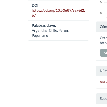
DOI:
https://doi.org/10.53689/ea.v6i2.
67
Det
Palabras clave:
Cómo
Argentina, Chile, Perón,
del
Populismo
Orte
art
http
M
Núm
Vol.
Secc