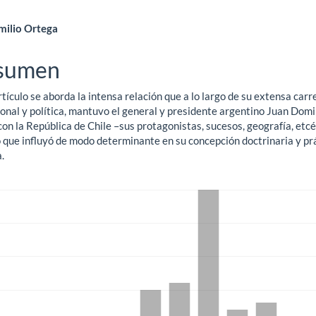
ntenido
milio Ortega
ncipal
sumen
rtículo se aborda la intensa relación que a lo largo de su extensa carr
ículo
ional y política, mantuvo el general y presidente argentino Juan Dom
on la República de Chile –sus protagonistas, sucesos, geografía, etcé
o que influyó de modo determinante en su concepción doctrinaria y pr
a.
gas