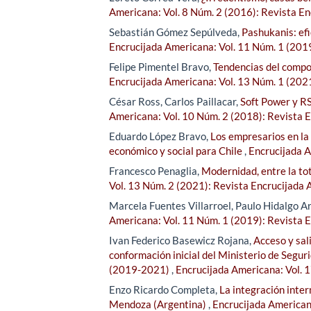
Americana: Vol. 8 Núm. 2 (2016): Revista E
Sebastián Gómez Sepúlveda,
Pashukanis: efi
Encrucijada Americana: Vol. 11 Núm. 1 (201
Felipe Pimentel Bravo,
Tendencias del compor
Encrucijada Americana: Vol. 13 Núm. 1 (202
César Ross, Carlos Paillacar,
Soft Power y RS
Americana: Vol. 10 Núm. 2 (2018): Revista 
Eduardo López Bravo,
Los empresarios en la
económico y social para Chile
,
Encrucijada A
Francesco Penaglia,
Modernidad, entre la tot
Vol. 13 Núm. 2 (2021): Revista Encrucijada
Marcela Fuentes Villarroel, Paulo Hidalgo 
Americana: Vol. 11 Núm. 1 (2019): Revista 
Ivan Federico Basewicz Rojana,
Acceso y sali
conformación inicial del Ministerio de Segur
(2019-2021)
,
Encrucijada Americana: Vol. 
Enzo Ricardo Completa,
La integración inter
Mendoza (Argentina)
,
Encrucijada American