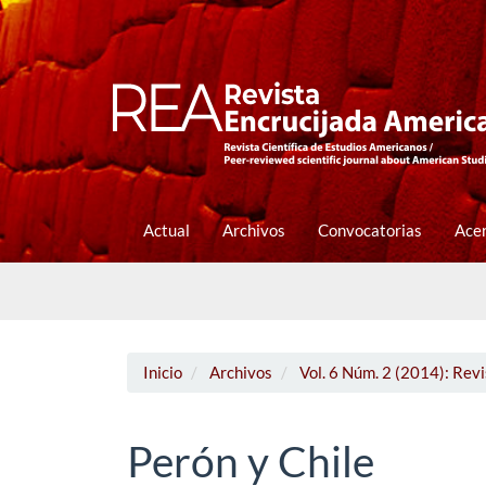
Navegación
principal
Contenido
principal
Barra
lateral
Actual
Archivos
Convocatorias
Ace
Inicio
Archivos
Vol. 6 Núm. 2 (2014): Rev
Perón y Chile