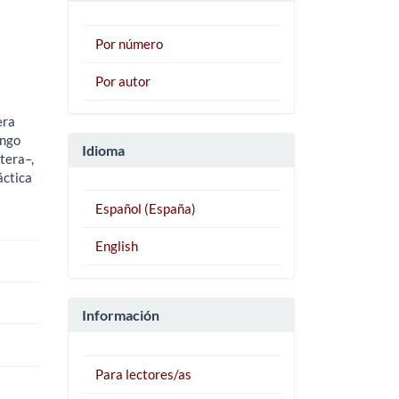
Por número
Por autor
era
ingo
Idioma
tera–,
áctica
Español (España)
English
Información
Para lectores/as