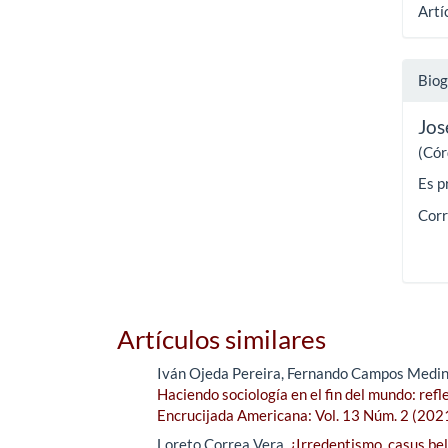
Artí
Biog
Jos
(Cór
Es p
Corr
Artículos similares
Iván Ojeda Pereira, Fernando Campos Medin
Haciendo sociología en el fin del mundo: refl
Encrucijada Americana: Vol. 13 Núm. 2 (202
Loreto Correa Vera,
¿Irredentismo, casus bell