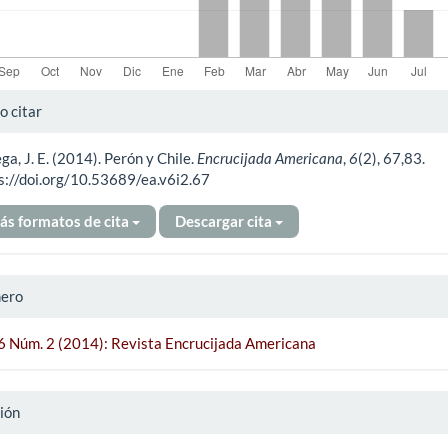
alles
 citar
ga, J. E. (2014). Perón y Chile.
Encrucijada Americana
,
6
(2), 67,83.
ículo
s://doi.org/10.53689/ea.v6i2.67
ás formatos de cita
Descargar cita
ero
 6 Núm. 2 (2014): Revista Encrucijada Americana
ión