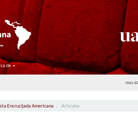
rca de
ISSN:
0
ista Encrucijada Americana
Artículos