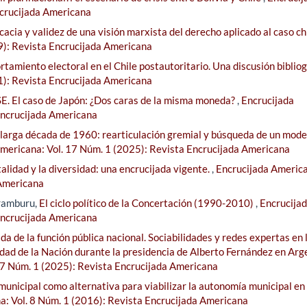
ncrucijada Americana
cacia y validez de una visión marxista del derecho aplicado al caso c
9): Revista Encrucijada Americana
tamiento electoral en el Chile postautoritario. Una discusión biblio
1): Revista Encrucijada Americana
E. El caso de Japón: ¿Dos caras de la misma moneda?
,
Encrucijada
Encrucijada Americana
 larga década de 1960: rearticulación gremial y búsqueda de un mode
mericana: Vol. 17 Núm. 1 (2025): Revista Encrucijada Americana
alidad y la diversidad: una encrucijada vigente.
,
Encrucijada Americ
 Americana
Aramburu,
El ciclo político de la Concertación (1990-2010)
,
Encrucija
Encrucijada Americana
da de la función pública nacional. Sociabilidades y redes expertas en 
idad de la Nación durante la presidencia de Alberto Fernández en Arg
17 Núm. 1 (2025): Revista Encrucijada Americana
municipal como alternativa para viabilizar la autonomía municipal en
a: Vol. 8 Núm. 1 (2016): Revista Encrucijada Americana