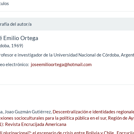
culos
rafía del autor/a
é Emilio Ortega
doba, 1969)
rofesor e investigador de la Universidad Nacional de Córdoba, Argent
eo electrónico:
joseemilioortega@hotmail.com
a, Joao Guzmán Gutiérrez,
Descentralización e identidades regionale
exiones socioculturales para la política pública en el sur, Región de A
1): Revista Encrucijada Americana
i plurinacional?: el escenario de crisis entre Bolivia y Chile
,
Encrucij