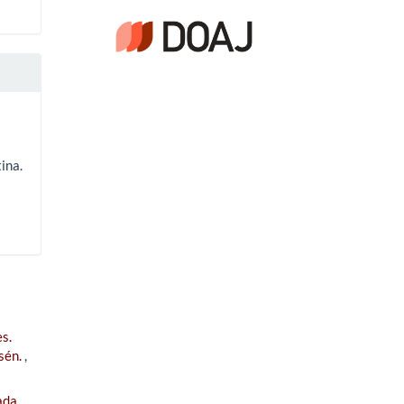
ina.
s.
ysén.
,
ada