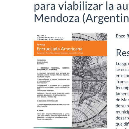
para viabilizar la 
Mendoza (Argentin
Barra
Co
Enzo R
lateral
pri
Re
del
del
Luego 
artículo
art
se enc
en el o
Transc
incump
lamenta
de Men
de su 
municip
desarro
que dif