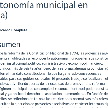
autonomía municipal en
a)
ntenido
icardo Completa
ncipal
sumen
de la reforma de la Constitución Nacional de 1994, las provincias arg
ículo
uentran obligadas a reconocer la autonomía municipal en sus constit
rden institucional, político, administrativo y económico-financiero.
urridos más de veinte años luego de la reforma, algunas provincias a
len el mandato constitucional, lo que ha generado consecuencias
bles para sus gobiernos locales. El presente trabajo se focaliza en e
doza, advirtiendo acerca de la necesidad de promover una reforma i
régimen municipal que contemple el reconocimiento del poder consti
al y garantice el derecho de asociación intermunicipal. En función de
llos, se reflexiona en torno a las restricciones normativas más rele
icultan la ejecución de proyectos asociativos de carácter intermunicip