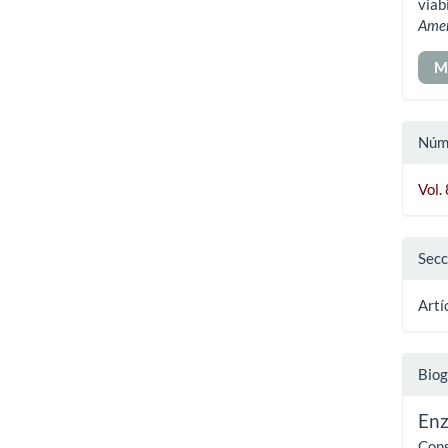
art
viab
Ame
M
Núm
Vol.
Secc
Artí
Biog
Enz
Cons