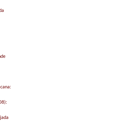
da
nde
icana:
08):
jada