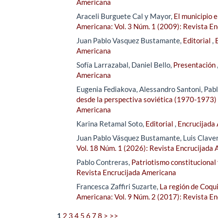
Americana
Araceli Burguete Cal y Mayor,
El municipio 
Americana: Vol. 3 Núm. 1 (2009): Revista E
Juan Pablo Vasquez Bustamante,
Editorial
,
Americana
Sofía Larrazabal, Daniel Bello,
Presentación
Americana
Eugenia Fediakova, Alessandro Santoni, Pab
desde la perspectiva soviética (1970-1973)
Americana
Karina Retamal Soto,
Editorial
,
Encrucijada 
Juan Pablo Vásquez Bustamante, Luis Clave
Vol. 18 Núm. 1 (2026): Revista Encrucijada
Pablo Contreras,
Patriotismo constitucional
Revista Encrucijada Americana
Francesca Zaffiri Suzarte,
La región de Coqui
Americana: Vol. 9 Núm. 2 (2017): Revista E
1
2
3
4
5
6
7
8
>
>>