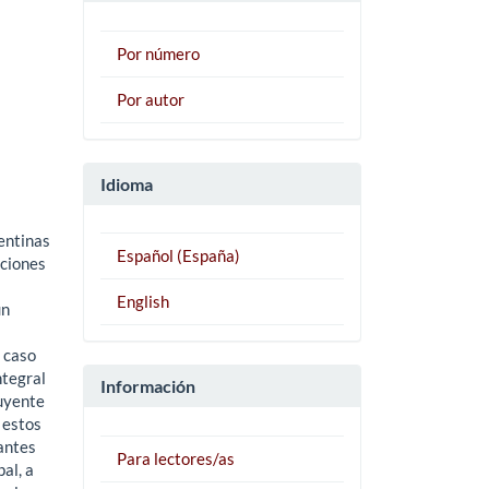
Por número
Por autor
Idioma
entinas
Español (España)
uciones
English
ún
l caso
ntegral
Información
tuyente
 estos
vantes
Para lectores/as
al, a