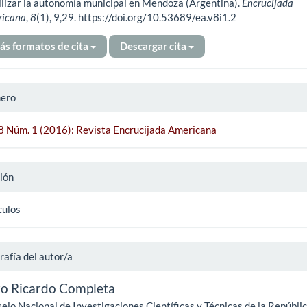
ículo
ilizar la autonomía municipal en Mendoza (Argentina).
Encrucijada
ricana
,
8
(1), 9,29. https://doi.org/10.53689/ea.v8i1.2
ás formatos de cita
Descargar cita
ero
 8 Núm. 1 (2016): Revista Encrucijada Americana
ión
culos
rafía del autor/a
o Ricardo Completa
ejo Nacional de Investigaciones Científicas y Técnicas de la Repúbli