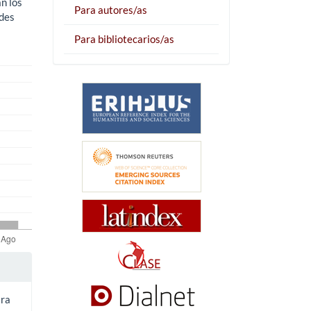
n los
Para autores/as
ades
Para bibliotecarios/as
ara