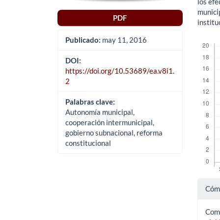
los ef
municip
PDF
institu
Descar
Publicado:
may 11, 2016
DOI:
https://doi.org/10.53689/ea.v8i1.
2
Palabras clave:
Autonomía municipal,
cooperación intermunicipal,
gobierno subnacional, reforma
constitucional
Det
Cómo
del
Comp