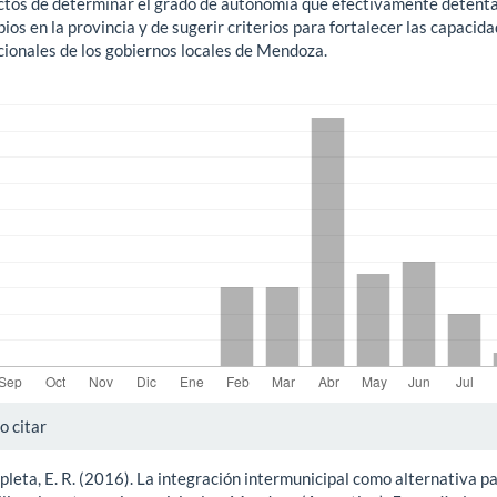
ectos de determinar el grado de autonomía que efectivamente detenta
ios en la provincia y de sugerir criterios para fortalecer las capacid
cionales de los gobiernos locales de Mendoza.
gas
alles
 citar
leta, E. R. (2016). La integración intermunicipal como alternativa p