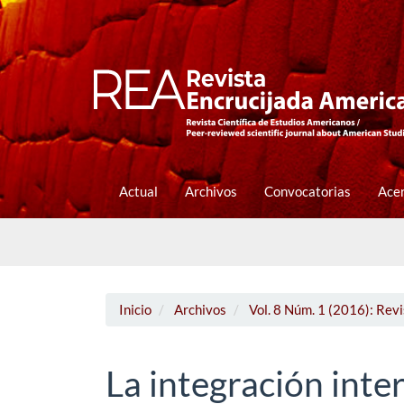
Navegación
principal
Contenido
principal
Barra
lateral
Actual
Archivos
Convocatorias
Ace
Inicio
Archivos
Vol. 8 Núm. 1 (2016): Rev
La integración inte