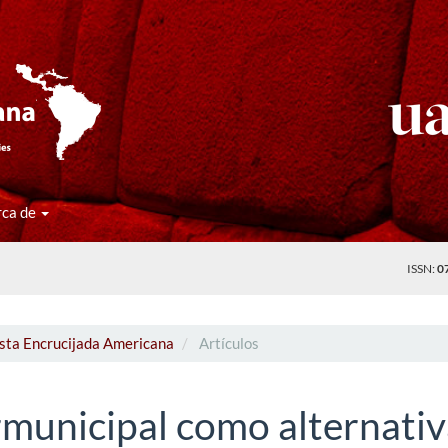
rca de
ISSN:
0
ista Encrucijada Americana
Artículos
rmunicipal como alternati