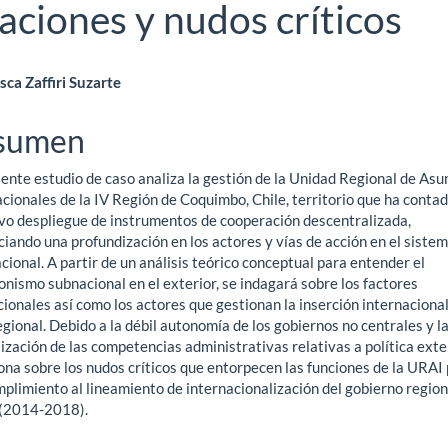
raciones y nudos críticos
ntenido
sca Zaffiri Suzarte
ncipal
sumen
iente estudio de caso analiza la gestión de la Unidad Regional de Asu
ículo
cionales de la IV Región de Coquimbo, Chile, territorio que ha conta
ivo despliegue de instrumentos de cooperación descentralizada,
iando una profundización en los actores y vías de acción en el siste
cional. A partir de un análisis teórico conceptual para entender el
nismo subnacional en el exterior, se indagará sobre los factores
cionales así como los actores que gestionan la inserción internacional
egional. Debido a la débil autonomía de los gobiernos no centrales y l
ización de las competencias administrativas relativas a política exter
ona sobre los nudos críticos que entorpecen las funciones de la URAI
plimiento al lineamiento de internacionalización del gobierno region
 (2014-2018).
gas