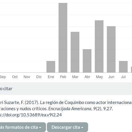
alles
 citar
iri Suzarte, F. (2017). La región de Coquimbo como actor internaciona
ículo
raciones y nudos críticos.
Encrucijada Americana
,
9
(2), 9,27.
s://doi.org/10.53689/ea.v9i2.24
ás formatos de cita
Descargar cita