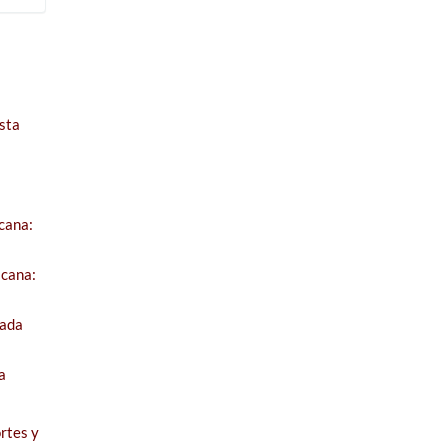
s
sta
cana:
icana:
jada
a
rtes y