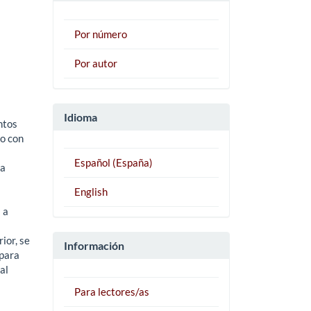
Por número
Por autor
Idioma
ntos
do con
Español (España)
ma
English
 a
a
ior, se
Información
 para
al
Para lectores/as