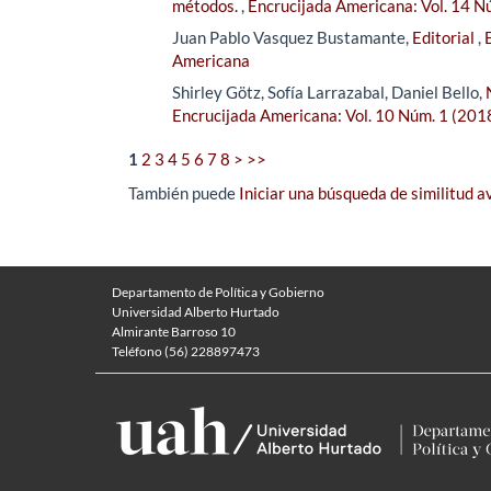
métodos.
,
Encrucijada Americana: Vol. 14 N
Juan Pablo Vasquez Bustamante,
Editorial
,
Americana
Shirley Götz, Sofía Larrazabal, Daniel Bello,
Encrucijada Americana: Vol. 10 Núm. 1 (201
1
2
3
4
5
6
7
8
>
>>
También puede
Iniciar una búsqueda de similitud 
Departamento de Política y Gobierno
Universidad Alberto Hurtado
Almirante Barroso 10
Teléfono (56) 228897473