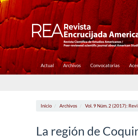
Navegación
principal
Contenido
principal
Barra
lateral
Actual
Archivos
Convocatorias
Ace
Inicio
Archivos
Vol. 9 Núm. 2 (2017): Rev
La región de Coqu