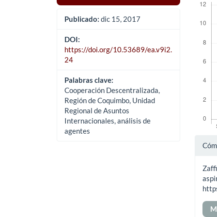
Publicado:
dic 15, 2017
DOI:
https://doi.org/10.53689/ea.v9i2.
24
Palabras clave:
Cooperación Descentralizada,
Región de Coquimbo, Unidad
Regional de Asuntos
Internacionales, análisis de
agentes
Det
Cómo
del
Zaff
art
aspi
http
M