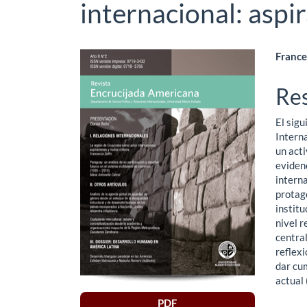
internacional: aspi
Barra
Co
France
lateral
pri
Re
del
del
El sigu
artículo
art
Interna
un act
evidenc
interna
protago
institu
nivel r
central
reflexi
dar cum
actual
PDF
Descar