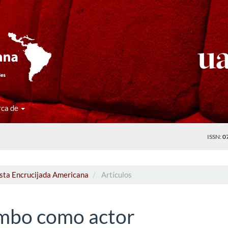
rca de
ISSN:
0
ista Encrucijada Americana
Artículos
imbo como actor