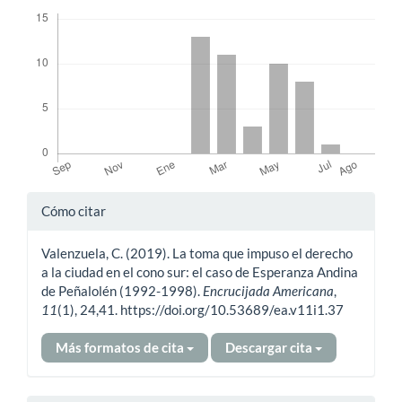
Descargas
Detalles
Cómo citar
del
Valenzuela, C. (2019). La toma que impuso el derecho
artículo
a la ciudad en el cono sur: el caso de Esperanza Andina
de Peñalolén (1992-1998).
Encrucijada Americana
,
11
(1), 24,41. https://doi.org/10.53689/ea.v11i1.37
Más formatos de cita
Descargar cita