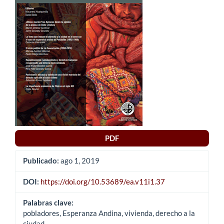
del
artículo
PDF
Publicado:
ago 1, 2019
DOI:
https://doi.org/10.53689/ea.v11i1.37
Palabras clave:
pobladores, Esperanza Andina, vivienda, derecho a la
ciudad