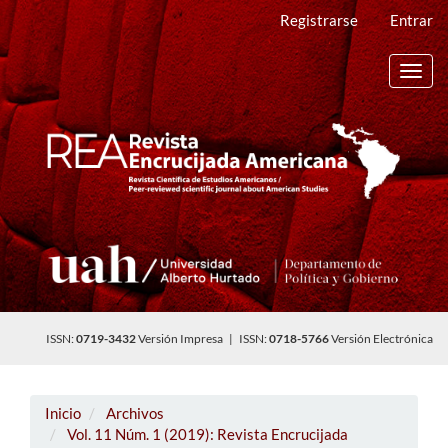
Navegación
Registrarse
Entrar
principal
Contenido
principal
Toggl
Barra
navig
lateral
ISSN:
0719-3432
Versión Impresa | ISSN:
0718-5766
Versión Electrónica
Inicio
Archivos
Vol. 11 Núm. 1 (2019): Revista Encrucijada