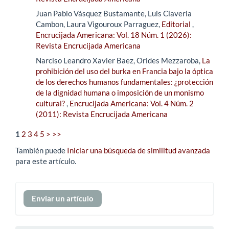
Juan Pablo Vásquez Bustamante, Luis Claveria
Cambon, Laura Vigouroux Parraguez,
Editorial
,
Encrucijada Americana: Vol. 18 Núm. 1 (2026):
Revista Encrucijada Americana
Narciso Leandro Xavier Baez, Orides Mezzaroba,
La
prohibición del uso del burka en Francia bajo la óptica
de los derechos humanos fundamentales: ¿protección
de la dignidad humana o imposición de un monismo
cultural?
,
Encrucijada Americana: Vol. 4 Núm. 2
(2011): Revista Encrucijada Americana
1
2
3
4
5
>
>>
También puede
Iniciar una búsqueda de similitud avanzada
para este artículo.
Enviar
Enviar un artículo
un
artículo