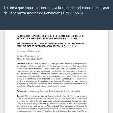
Volver
a
La toma que impuso el derecho a la ciudad en el cono sur: el caso
los
de Esperanza Andina de Peñalolén (1992-1998)
detalles
del
De
De
artículo
P