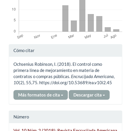
Detalles
Cómo citar
del
Ochsenius Robinson, I. (2018). El control como
artículo
primera línea de mejoramiento en materia de
contratos o compras públicas.
Encrucijada Americana
,
10
(2), 55,75. https://doi.org/10.53689/ea.v10i2.45
Más formatos de cita
Descargar cita
Número
Vol. 10 Núm. 2 (2018): Revista Encrucijada Americana