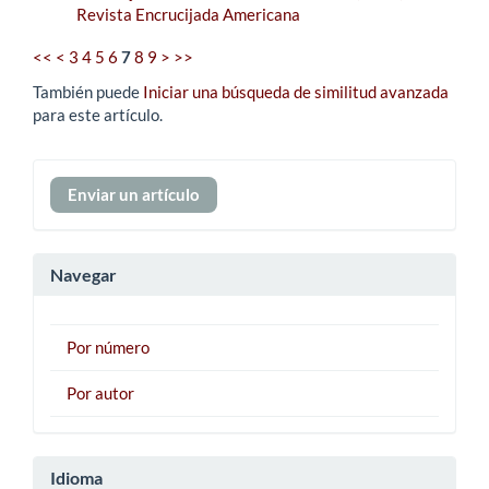
Revista Encrucijada Americana
<<
<
3
4
5
6
7
8
9
>
>>
También puede
Iniciar una búsqueda de similitud avanzada
para este artículo.
Enviar
Enviar un artículo
un
artículo
Navegar
Por número
Por autor
Idioma