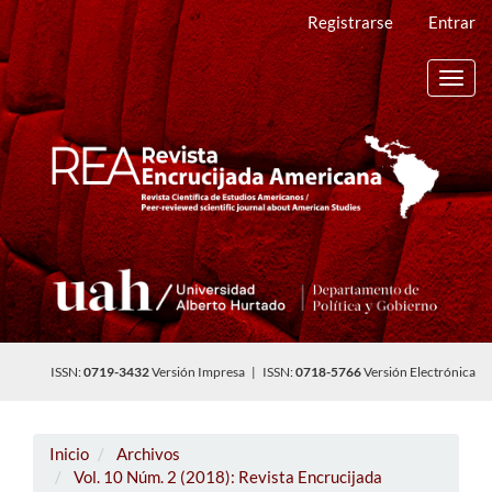
Navegación
Registrarse
Entrar
principal
Contenido
principal
Toggl
Barra
navig
lateral
ISSN:
0719-3432
Versión Impresa | ISSN:
0718-5766
Versión Electrónica
Inicio
Archivos
Vol. 10 Núm. 2 (2018): Revista Encrucijada