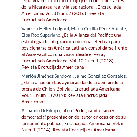
De la voz del cañón al trabajo y el honor: contrastes
de la Nicaragua real y la aspiracional
,
Encrucijada
Americana: Vol. 8 Núm. 2 (2016): Revista
Encrucijada Americana
Vanessa Heller Ledgard, María Cecilia Pérez Aponte,
Elba Roo Superlano,
¿Es la Alianza del Pacífico una
estrategia de integración comercial efectiva para
posicionarse en América Latina y consolidarse frente
al Asia-Pacífico? una visión desde el Perú
,
Encrucijada Americana: Vol. 10 Núm. 1 (2018):
Revista Encrucijada Americana
Marión Jiménez Sandoval, Jaime González González,
¿Etnia o nación? Los aymaras desde la opinión de la
prensa de Chile y Bolivia.
,
Encrucijada Americana:
Vol. 11 Núm. 1 (2019): Revista Encrucijada
Americana
Armando Di Filippo,
Libro “Poder, capitalismo y
democracia”, presentación del autor en ocasión de su
lanzamiento público
,
Encrucijada Americana: Vol. 6
Núm. 1 (2014): Revista Encrucijada Americana