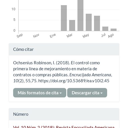
Detalles
Cómo citar
del
Ochsenius Robinson, I. (2018). El control como
artículo
primera línea de mejoramiento en materia de
contratos o compras públicas.
Encrucijada Americana
,
10
(2), 55,75. https://doi.org/10.53689/ea.v10i2.45
Más formatos de cita
Descargar cita
Número
Vol. 10 Núm. 2 (2018): Revista Encrucijada Americana