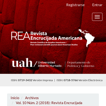
Navegación
Registrarse
Entrar
principal
Contenido
principal
Toggl
Barra
navig
lateral
ISSN:
0719-3432
Versión Impresa | ISSN:
0718-5766
Versión Electrónica
Inicio
Archivos
Vol. 10 Núm. 2 (2018): Revista Encrucijada