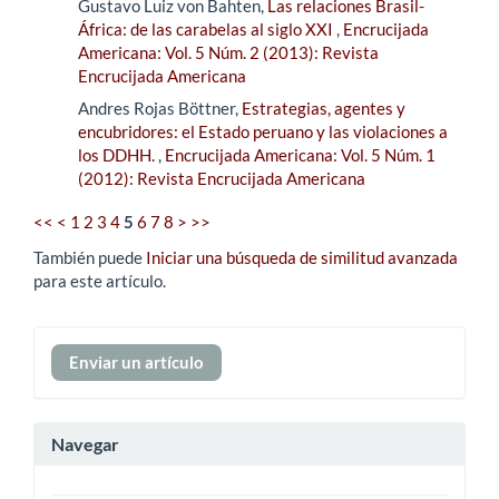
Gustavo Luiz von Bahten,
Las relaciones Brasil-
África: de las carabelas al siglo XXI
,
Encrucijada
Americana: Vol. 5 Núm. 2 (2013): Revista
Encrucijada Americana
Andres Rojas Böttner,
Estrategias, agentes y
encubridores: el Estado peruano y las violaciones a
los DDHH.
,
Encrucijada Americana: Vol. 5 Núm. 1
(2012): Revista Encrucijada Americana
<<
<
1
2
3
4
5
6
7
8
>
>>
También puede
Iniciar una búsqueda de similitud avanzada
para este artículo.
Enviar
Enviar un artículo
un
artículo
Navegar