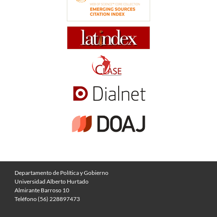
Departamento de Política y Gobierno
Universidad Alberto Hurtado
Almirante Barroso 10
Teléfono (56) 228897473