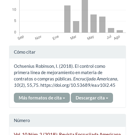
Detalles
Cómo citar
del
Ochsenius Robinson, I. (2018). El control como
artículo
primera línea de mejoramiento en materia de
contratos o compras públicas.
Encrucijada Americana
,
10
(2), 55,75. https://doi.org/10.53689/ea.v10i2.45
Más formatos de cita
Descargar cita
Número
Vol. 10 Núm. 2 (2018): Revista Encrucijada Americana