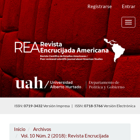
Navegación
Registrarse
Entrar
principal
Contenido
principal
Toggl
Barra
navig
lateral
ISSN:
0719-3432
Versión Impresa | ISSN:
0718-5766
Versión Electrónica
Inicio
Archivos
Vol. 10 Núm. 2 (2018): Revista Encrucijada