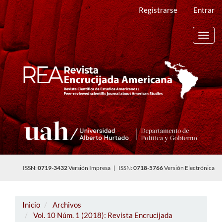
Navegación
Registrarse
Entrar
principal
Contenido
principal
Toggl
Barra
navig
lateral
ISSN:
0719-3432
Versión Impresa | ISSN:
0718-5766
Versión Electrónica
Inicio
Archivos
Vol. 10 Núm. 1 (2018): Revista Encrucijada