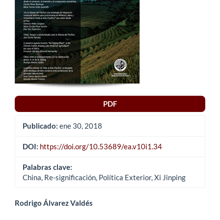
PDF
Publicado:
ene 30, 2018
DOI:
https://doi.org/10.53689/ea.v10i1.34
Palabras clave:
China, Re-significación, Política Exterior, Xi Jinping
Contenido
Rodrigo Álvarez Valdés