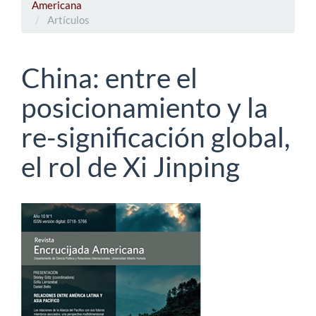
Americana
Artículos
China: entre el
posicionamiento y la
re-significación global,
el rol de Xi Jinping
Barra
lateral
del
artículo