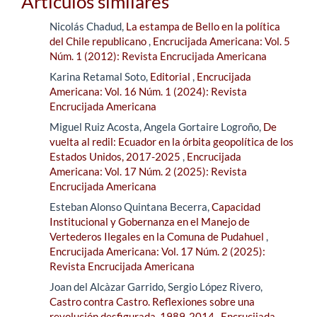
Artículos similares
Nicolás Chadud,
La estampa de Bello en la política
del Chile republicano
,
Encrucijada Americana: Vol. 5
Núm. 1 (2012): Revista Encrucijada Americana
Karina Retamal Soto,
Editorial
,
Encrucijada
Americana: Vol. 16 Núm. 1 (2024): Revista
Encrucijada Americana
Miguel Ruiz Acosta, Angela Gortaire Logroño,
De
vuelta al redil: Ecuador en la órbita geopolítica de los
Estados Unidos, 2017-2025
,
Encrucijada
Americana: Vol. 17 Núm. 2 (2025): Revista
Encrucijada Americana
Esteban Alonso Quintana Becerra,
Capacidad
Institucional y Gobernanza en el Manejo de
Vertederos Ilegales en la Comuna de Pudahuel
,
Encrucijada Americana: Vol. 17 Núm. 2 (2025):
Revista Encrucijada Americana
Joan del Alcàzar Garrido, Sergio López Rivero,
Castro contra Castro. Reflexiones sobre una
revolución desfigurada, 1989-2014
,
Encrucijada