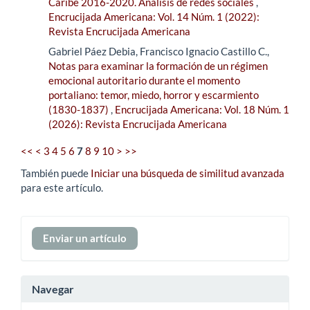
Caribe 2016-2020. Análisis de redes sociales
,
Encrucijada Americana: Vol. 14 Núm. 1 (2022):
Revista Encrucijada Americana
Gabriel Páez Debia, Francisco Ignacio Castillo C.,
Notas para examinar la formación de un régimen
emocional autoritario durante el momento
portaliano: temor, miedo, horror y escarmiento
(1830-1837)
,
Encrucijada Americana: Vol. 18 Núm. 1
(2026): Revista Encrucijada Americana
<<
<
3
4
5
6
7
8
9
10
>
>>
También puede
Iniciar una búsqueda de similitud avanzada
para este artículo.
Enviar
Enviar un artículo
un
artículo
Navegar