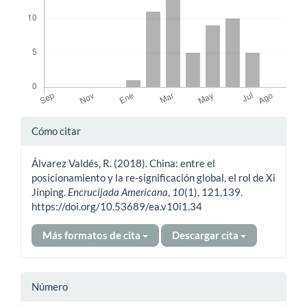
Detalles
Cómo citar
del
Álvarez Valdés, R. (2018). China: entre el
artículo
posicionamiento y la re-significación global, el rol de Xi
Jinping.
Encrucijada Americana
,
10
(1), 121,139.
https://doi.org/10.53689/ea.v10i1.34
Más formatos de cita
Descargar cita
Número