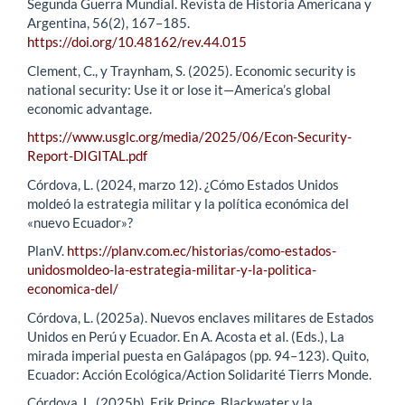
Segunda Guerra Mundial. Revista de Historia Americana y
Argentina, 56(2), 167–185.
https://doi.org/10.48162/rev.44.015
Clement, C., y Traynham, S. (2025). Economic security is
national security: Use it or lose it—America’s global
economic advantage.
https://www.usglc.org/media/2025/06/Econ-Security-
Report-DIGITAL.pdf
Córdova, L. (2024, marzo 12). ¿Cómo Estados Unidos
moldeó la estrategia militar y la política económica del
«nuevo Ecuador»?
PlanV.
https://planv.com.ec/historias/como-estados-
unidosmoldeo-la-estrategia-militar-y-la-politica-
economica-del/
Córdova, L. (2025a). Nuevos enclaves militares de Estados
Unidos en Perú y Ecuador. En A. Acosta et al. (Eds.), La
mirada imperial puesta en Galápagos (pp. 94–123). Quito,
Ecuador: Acción Ecológica/Action Solidarité Tierrs Monde.
Córdova, L. (2025b). Erik Prince, Blackwater y la