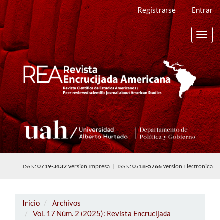
Navegación
Registrarse
Entrar
principal
Contenido
principal
Toggl
Barra
navig
lateral
ISSN:
0719-3432
Versión Impresa | ISSN:
0718-5766
Versión Electrónica
Inicio
Archivos
Vol. 17 Núm. 2 (2025): Revista Encrucijada