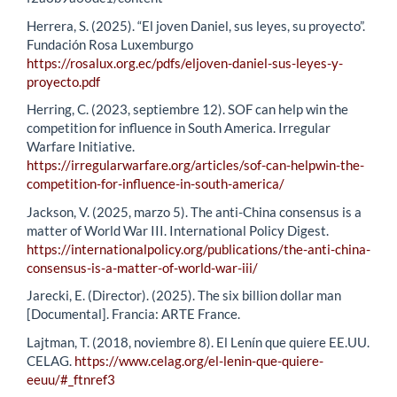
Herrera, S. (2025). “El joven Daniel, sus leyes, su proyecto”.
Fundación Rosa Luxemburgo
https://rosalux.org.ec/pdfs/eljoven-daniel-sus-leyes-y-
proyecto.pdf
Herring, C. (2023, septiembre 12). SOF can help win the
competition for influence in South America. Irregular
Warfare Initiative.
https://irregularwarfare.org/articles/sof-can-helpwin-the-
competition-for-influence-in-south-america/
Jackson, V. (2025, marzo 5). The anti-China consensus is a
matter of World War III. International Policy Digest.
https://internationalpolicy.org/publications/the-anti-china-
consensus-is-a-matter-of-world-war-iii/
Jarecki, E. (Director). (2025). The six billion dollar man
[Documental]. Francia: ARTE France.
Lajtman, T. (2018, noviembre 8). El Lenín que quiere EE.UU.
CELAG.
https://www.celag.org/el-lenin-que-quiere-
eeuu/#_ftnref3