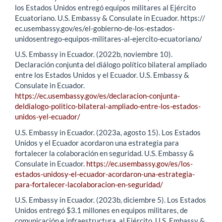
los Estados Unidos entregó equipos militares al Ejército
Ecuatoriano. U.S. Embassy & Consulate in Ecuador. https://
ec.usembassy.gov/es/el-gobierno-de-los-estados-
unidosentrego-equipos-militares-al-ejercito-ecuatoriano/
U.S. Embassy in Ecuador. (2022b, noviembre 10).
Declaración conjunta del diálogo político bilateral ampliado
entre los Estados Unidos y el Ecuador. U.S. Embassy &
Consulate in Ecuador.
https://ec.usembassy.gov/es/declaracion-conjunta-
deldialogo-politico-bilateral-ampliado-entre-los-estados-
unidos-yel-ecuador/
U.S. Embassy in Ecuador. (2023a, agosto 15). Los Estados
Unidos y el Ecuador acordaron una estrategia para
fortalecer la colaboración en seguridad. U.S. Embassy &
Consulate in Ecuador.
https://ec.usembassy.gov/es/los-
estados-unidosy-el-ecuador-acordaron-una-estrategia-
para-fortalecer-lacolaboracion-en-seguridad/
U.S. Embassy in Ecuador. (2023b, diciembre 5). Los Estados
Unidos entregó $3.1 millones en equipos militares, de
comunicación e infraestructura, al Ejército. U.S. Embassy &