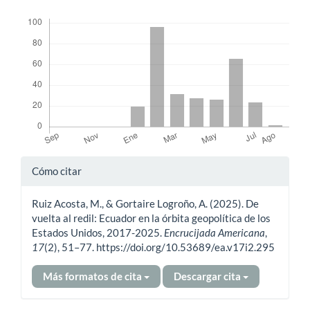
Descargas
Detalles
Cómo citar
del
Ruiz Acosta, M., & Gortaire Logroño, A. (2025). De
artículo
vuelta al redil: Ecuador en la órbita geopolítica de los
Estados Unidos, 2017-2025.
Encrucijada Americana
,
17
(2), 51–77. https://doi.org/10.53689/ea.v17i2.295
Más formatos de cita
Descargar cita