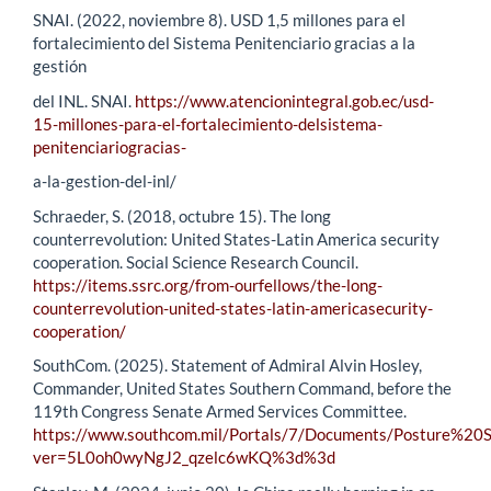
SNAI. (2022, noviembre 8). USD 1,5 millones para el
fortalecimiento del Sistema Penitenciario gracias a la
gestión
del INL. SNAI.
https://www.atencionintegral.gob.ec/usd-
15-millones-para-el-fortalecimiento-delsistema-
penitenciariogracias-
a-la-gestion-del-inl/
Schraeder, S. (2018, octubre 15). The long
counterrevolution: United States-Latin America security
cooperation. Social Science Research Council.
https://items.ssrc.org/from-ourfellows/the-long-
counterrevolution-united-states-latin-americasecurity-
cooperation/
SouthCom. (2025). Statement of Admiral Alvin Hosley,
Commander, United States Southern Command, before the
119th Congress Senate Armed Services Committee.
https://www.southcom.mil/Portals/7/Documents/Posture%2
ver=5L0oh0wyNgJ2_qzelc6wKQ%3d%3d