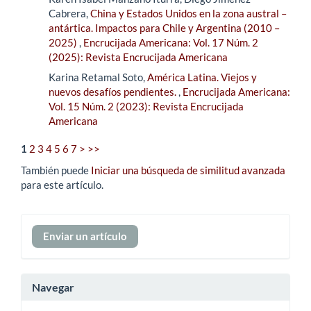
Cabrera,
China y Estados Unidos en la zona austral –
antártica. Impactos para Chile y Argentina (2010 –
2025)
,
Encrucijada Americana: Vol. 17 Núm. 2
(2025): Revista Encrucijada Americana
Karina Retamal Soto,
América Latina. Viejos y
nuevos desafíos pendientes.
,
Encrucijada Americana:
Vol. 15 Núm. 2 (2023): Revista Encrucijada
Americana
1
2
3
4
5
6
7
>
>>
También puede
Iniciar una búsqueda de similitud avanzada
para este artículo.
Enviar
Enviar un artículo
un
artículo
Navegar