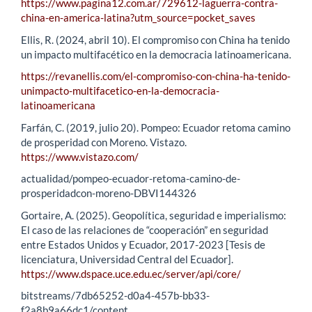
https://www.pagina12.com.ar/729612-laguerra-contra-
china-en-america-latina?utm_source=pocket_saves
Ellis, R. (2024, abril 10). El compromiso con China ha tenido
un impacto multifacético en la democracia latinoamericana.
https://revanellis.com/el-compromiso-con-china-ha-tenido-
unimpacto-multifacetico-en-la-democracia-
latinoamericana
Farfán, C. (2019, julio 20). Pompeo: Ecuador retoma camino
de prosperidad con Moreno. Vistazo.
https://www.vistazo.com/
actualidad/pompeo-ecuador-retoma-camino-de-
prosperidadcon-moreno-DBVI144326
Gortaire, A. (2025). Geopolítica, seguridad e imperialismo:
El caso de las relaciones de “cooperación” en seguridad
entre Estados Unidos y Ecuador, 2017-2023 [Tesis de
licenciatura, Universidad Central del Ecuador].
https://www.dspace.uce.edu.ec/server/api/core/
bitstreams/7db65252-d0a4-457b-bb33-
f2a8b9a66dc1/content