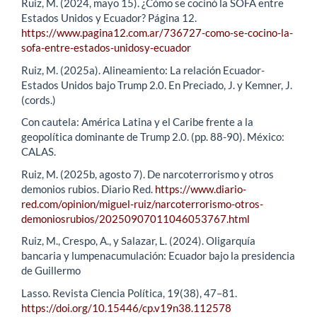
Ruiz, M. (2024, mayo 15). ¿Cómo se cocinó la SOFA entre
Estados Unidos y Ecuador? Página 12.
https://www.pagina12.com.ar/736727-como-se-cocino-la-
sofa-entre-estados-unidosy-ecuador
Ruiz, M. (2025a). Alineamiento: La relación Ecuador-
Estados Unidos bajo Trump 2.0. En Preciado, J. y Kemner, J.
(cords.)
Con cautela: América Latina y el Caribe frente a la
geopolítica dominante de Trump 2.0. (pp. 88-90). México:
CALAS.
Ruiz, M. (2025b, agosto 7). De narcoterrorismo y otros
demonios rubios. Diario Red.
https://www.diario-
red.com/opinion/miguel-ruiz/narcoterrorismo-otros-
demoniosrubios/20250907011046053767.html
Ruiz, M., Crespo, A., y Salazar, L. (2024). Oligarquía
bancaria y lumpenacumulación: Ecuador bajo la presidencia
de Guillermo
Lasso. Revista Ciencia Política, 19(38), 47–81.
https://doi.org/10.15446/cp.v19n38.112578