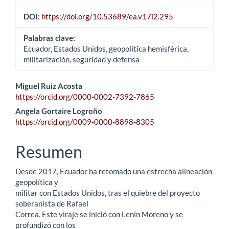
DOI:
https://doi.org/10.53689/ea.v17i2.295
Palabras clave:
Ecuador, Estados Unidos, geopolítica hemisférica,
militarización, seguridad y defensa
Contenido
Miguel Ruiz Acosta
https://orcid.org/0000-0002-7392-7865
principal
Angela Gortaire Logroño
del
https://orcid.org/0009-0000-8898-8305
artículo
Resumen
Desde 2017, Ecuador ha retomado una estrecha alineación
geopolítica y
militar con Estados Unidos, tras el quiebre del proyecto
soberanista de Rafael
Correa. Este viraje se inició con Lenín Moreno y se
profundizó con los