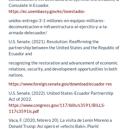
Consulate in Ecuador.
https://ec.usembassy.gov/es/losestados-
unidos-entrego-3-1-millones-en-equipos-militares-
decomunicacion-e-infraestructura-al-ejercito-y-a-la-
armada-delecuador/
U.S. Senate. (2021). Resolution: Reaffirming the
partnership between the United States and the Republic of
Ecuador and
recognizing the restoration and advancement of economic
relations, security, and development opportunities in both
nations.
https://www.foreign.senate.gov/download/ecuador-res
U.S. Senate. (2022). United States-Ecuador Partnership
Act of 2022.
https://www.congress.gov/117/bills/s3591/BILLS-
117s3591is.pdf
Vaca, F. (2020, febrero 20). La visita de Lenin Moreno a
Donald Trump: Así operó el «efecto Baki». PlanV.