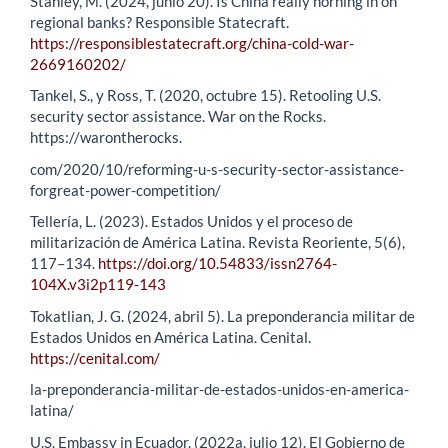
Stanley, M. (2024, junio 20). Is China really horning in on
regional banks? Responsible Statecraft.
https://responsiblestatecraft.org/china-cold-war-
2669160202/
Tankel, S., y Ross, T. (2020, octubre 15). Retooling U.S.
security sector assistance. War on the Rocks.
https://warontherocks.
com/2020/10/reforming-u-s-security-sector-assistance-
forgreat-power-competition/
Tellería, L. (2023). Estados Unidos y el proceso de
militarización de América Latina. Revista Reoriente, 5(6),
117–134.
https://doi.org/10.54833/issn2764-
104X.v3i2p119-143
Tokatlian, J. G. (2024, abril 5). La preponderancia militar de
Estados Unidos en América Latina. Cenital.
https://cenital.com/
la-preponderancia-militar-de-estados-unidos-en-america-
latina/
U.S. Embassy in Ecuador. (2022a, julio 12). El Gobierno de