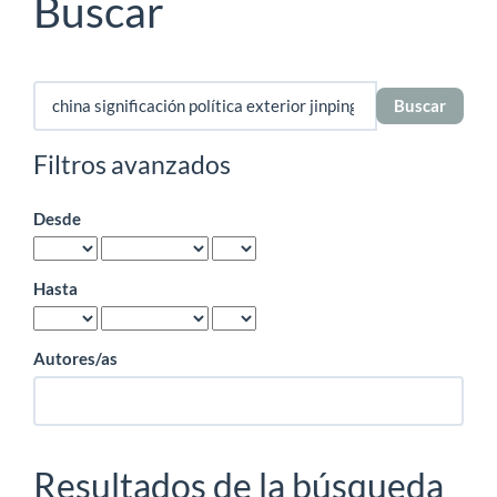
Buscar
Buscar
artículos
por
Filtros avanzados
Desde
Hasta
Autores/as
Resultados de la búsqueda