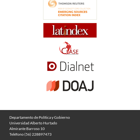
Departamento de Política y Gobierno
Universidad Alberto Hurtado
Almirante Barroso 10
Teléfono (56) 228897473