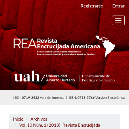
Navegación
Registrarse
Entrar
principal
Contenido
principal
Toggl
Barra
navig
lateral
ISSN:
0719-3432
Versión Impresa | ISSN:
0718-5766
Versión Electrónica
Inicio
Archivos
Vol. 10 Núm. 1 (2018): Revista Encrucijada