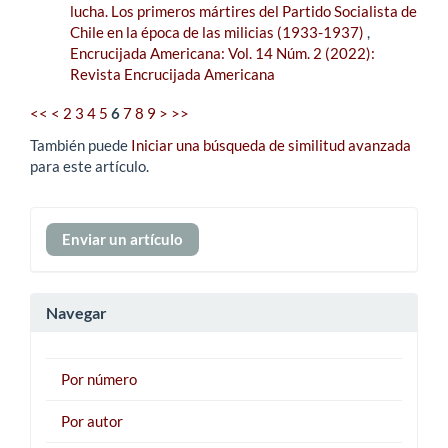
lucha. Los primeros mártires del Partido Socialista de
Chile en la época de las milicias (1933-1937)
,
Encrucijada Americana: Vol. 14 Núm. 2 (2022):
Revista Encrucijada Americana
<<
<
2
3
4
5
6
7
8
9
>
>>
También puede
Iniciar una búsqueda de similitud avanzada
para este artículo.
Enviar
Enviar un artículo
un
artículo
Navegar
Por número
Por autor