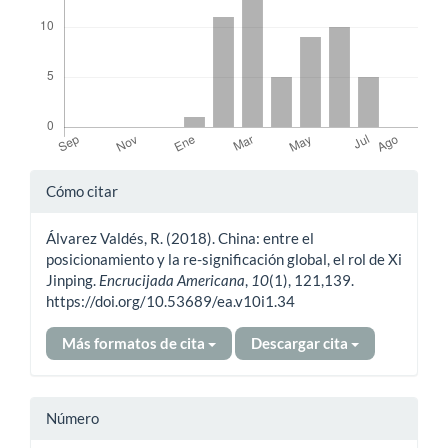
Detalles
Cómo citar
del
Álvarez Valdés, R. (2018). China: entre el
artículo
posicionamiento y la re-significación global, el rol de Xi
Jinping.
Encrucijada Americana
,
10
(1), 121,139.
https://doi.org/10.53689/ea.v10i1.34
Más formatos de cita
Descargar cita
Número