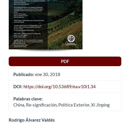
PDF
Publicado:
ene 30, 2018
DOI:
https://doi.org/10.53689/ea.v10i1.34
Palabras clave:
China, Re-significación, Política Exterior, Xi Jinping
Contenido
Rodrigo Álvarez Valdés