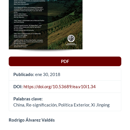
PDF
Publicado:
ene 30, 2018
DOI:
https://doi.org/10.53689/ea.v10i1.34
Palabras clave:
China, Re-significación, Política Exterior, Xi Jinping
Contenido
Rodrigo Álvarez Valdés