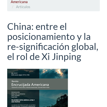
Americana
Artículos
China: entre el
posicionamiento y la
re-significación global,
el rol de Xi Jinping
Barra
lateral
del
artículo