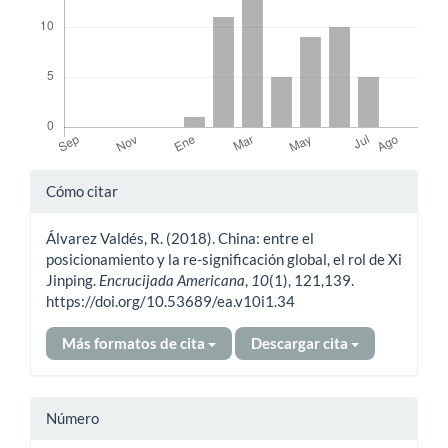
Detalles
Cómo citar
del
Álvarez Valdés, R. (2018). China: entre el
artículo
posicionamiento y la re-significación global, el rol de Xi
Jinping.
Encrucijada Americana
,
10
(1), 121,139.
https://doi.org/10.53689/ea.v10i1.34
Más formatos de cita
Descargar cita
Número