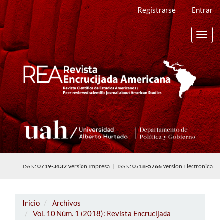
Navegación
Registrarse
Entrar
principal
Contenido
principal
Toggl
Barra
navig
lateral
ISSN:
0719-3432
Versión Impresa | ISSN:
0718-5766
Versión Electrónica
Inicio
Archivos
Vol. 10 Núm. 1 (2018): Revista Encrucijada