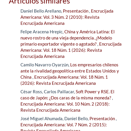
Artículos similares
Daniel Bello Arellano,
Presentación
,
Encrucijada
Americana: Vol. 3 Núm. 2 (2010): Revista
Encrucijada Americana
Felipe Aracena Hrepic,
China y América Latina: El
nuevo rostro de una vieja dependencia. ¿Modelo
primario exportador vigente o agotado?
,
Encrucijada
Americana: Vol. 18 Núm. 1 (2026): Revista
Encrucijada Americana
Camilo Navarro Oyarzún,
Los empresarios chilenos
ante la rivalidad geopolítica entre Estados Unidos y
China
,
Encrucijada Americana: Vol. 18 Núm. 1
(2026): Revista Encrucijada Americana
César Ross, Carlos Paillacar,
Soft Power y RSE. El
caso de Japón: ¿Dos caras de la misma moneda?
,
Encrucijada Americana: Vol. 10 Núm. 2 (2018):
Revista Encrucijada Americana
José Miguel Ahumada, Daniel Bello,
Presentación
,
Encrucijada Americana: Vol. 7 Núm. 2 (2015):
Revista Encrucijada Americana