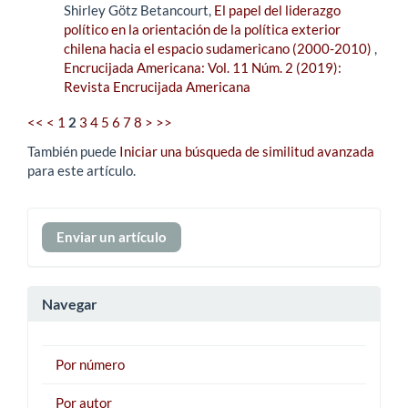
Shirley Götz Betancourt,
El papel del liderazgo
político en la orientación de la política exterior
chilena hacia el espacio sudamericano (2000-2010)
,
Encrucijada Americana: Vol. 11 Núm. 2 (2019):
Revista Encrucijada Americana
<<
<
1
2
3
4
5
6
7
8
>
>>
También puede
Iniciar una búsqueda de similitud avanzada
para este artículo.
Enviar
Enviar un artículo
un
artículo
Navegar
Por número
Por autor