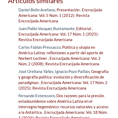
Artículos similares
Daniel Bello Arellano,
Presentación
,
Encrucijada
Americana: Vol. 5 Núm. 1 (2012): Revista
Encrucijada Americana
Juan Pablo Vasquez Bustamante,
Editorial
,
Encrucijada Americana: Vol. 17 Núm. 1 (2025):
Revista Encrucijada Americana
Carlos Fabián Pressacco,
Política y utopía en
América Latina: reflexiones a partir del aporte de
Norbert Lechner
,
Encrucijada Americana: Vol. 2
Núm. 2 (2008): Revista Encrucijada Americana
José Orellana Yáñez, Ignacio Pozo Paillán,
Geografía
y geografía política: evolución y diversificación de
paradigmas
,
Encrucijada Americana: Vol. 17 Núm. 2
(2025): Revista Encrucijada Americana
Fernando Estenssoro,
Dos razones para la presión
estadounidense sobre América Latina en el
interregno hegemónico: recursos naturales y acceso
a la Antártica
,
Encrucijada Americana: Vol. 18 Núm.
1 (2026): Revista Encrucijada Americana