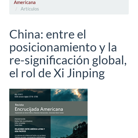
Americana
Artículos
China: entre el
posicionamiento y la
re-significación global,
el rol de Xi Jinping
Barra
lateral
del
artículo