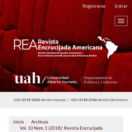
Navegación
Registrarse
Entrar
principal
Contenido
principal
Toggl
Barra
navig
lateral
ISSN:
0719-3432
Versión Impresa | ISSN:
0718-5766
Versión Electrónica
Inicio
Archivos
Vol. 10 Núm. 1 (2018): Revista Encrucijada