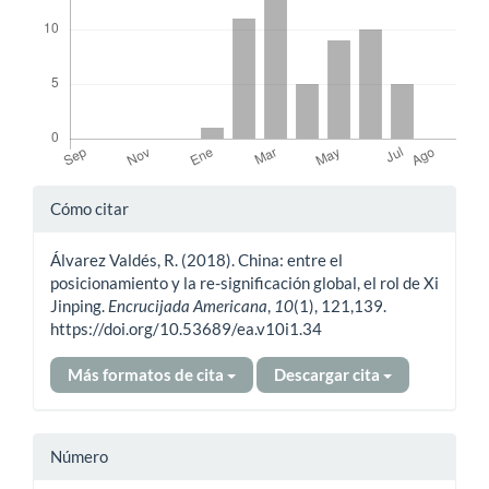
Detalles
Cómo citar
del
Álvarez Valdés, R. (2018). China: entre el
artículo
posicionamiento y la re-significación global, el rol de Xi
Jinping.
Encrucijada Americana
,
10
(1), 121,139.
https://doi.org/10.53689/ea.v10i1.34
Más formatos de cita
Descargar cita
Número