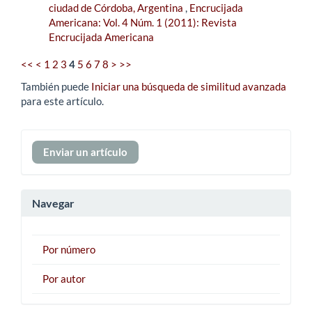
ciudad de Córdoba, Argentina
,
Encrucijada
Americana: Vol. 4 Núm. 1 (2011): Revista
Encrucijada Americana
<<
<
1
2
3
4
5
6
7
8
>
>>
También puede
Iniciar una búsqueda de similitud avanzada
para este artículo.
Enviar
Enviar un artículo
un
artículo
Navegar
Por número
Por autor