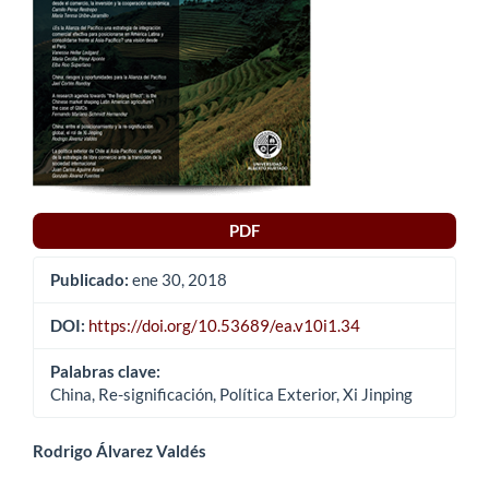
PDF
Publicado:
ene 30, 2018
DOI:
https://doi.org/10.53689/ea.v10i1.34
Palabras clave:
China, Re-significación, Política Exterior, Xi Jinping
Contenido
Rodrigo Álvarez Valdés