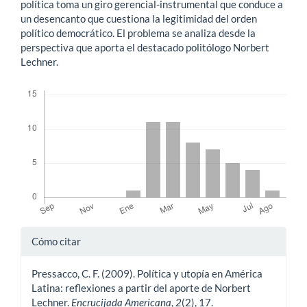
política toma un giro gerencial-instrumental que conduce a
un desencanto que cuestiona la legitimidad del orden
político democrático. El problema se analiza desde la
perspectiva que aporta el destacado politólogo Norbert
Lechner.
Descargas
Detalles
Cómo citar
del
Pressacco, C. F. (2009). Política y utopía en América
artículo
Latina: reflexiones a partir del aporte de Norbert
Lechner.
Encrucijada Americana
,
2
(2), 17.