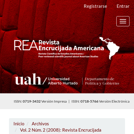
Navegación
Registrarse
Entrar
principal
Contenido
principal
Toggl
Barra
navig
lateral
ISSN:
0719-3432
Versión Impresa | ISSN:
0718-5766
Versión Electrónica
Inicio
Archivos
Vol. 2 Núm. 2 (2008): Revista Encrucijada