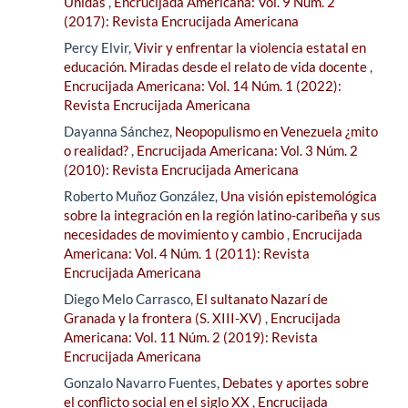
Unidas
,
Encrucijada Americana: Vol. 9 Núm. 2
(2017): Revista Encrucijada Americana
Percy Elvir,
Vivir y enfrentar la violencia estatal en
educación. Miradas desde el relato de vida docente
,
Encrucijada Americana: Vol. 14 Núm. 1 (2022):
Revista Encrucijada Americana
Dayanna Sánchez,
Neopopulismo en Venezuela ¿mito
o realidad?
,
Encrucijada Americana: Vol. 3 Núm. 2
(2010): Revista Encrucijada Americana
Roberto Muñoz González,
Una visión epistemológica
sobre la integración en la región latino-caribeña y sus
necesidades de movimiento y cambio
,
Encrucijada
Americana: Vol. 4 Núm. 1 (2011): Revista
Encrucijada Americana
Diego Melo Carrasco,
El sultanato Nazarí de
Granada y la frontera (S. XIII-XV)
,
Encrucijada
Americana: Vol. 11 Núm. 2 (2019): Revista
Encrucijada Americana
Gonzalo Navarro Fuentes,
Debates y aportes sobre
el conflicto social en el siglo XX
,
Encrucijada