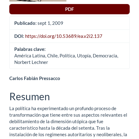
artículo
PDF
Publicado:
sept 1, 2009
DOI:
https://doi.org/10.53689/ea.v2i2.137
Palabras clave:
América Latina, Chile, Política, Utopía, Democracia,
Norbert Lechner
Contenido
Carlos Fabián Pressacco
principal
Resumen
del
La política ha experimentado un profundo proceso de
artículo
transformación que tiene entre sus aspectos relevantes el
debilitamiento de la dimensión utópica que fue
característico hasta la década del setenta. Tras la
instalación de los regimenes autoritarios y neoliberales, la