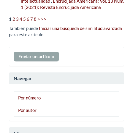
intelectualidad
,
Encrucijada Americana: Vol. 13 Núm.
1 (2021): Revista Encrucijada Americana
1
2
3
4
5
6
7
8
>
>>
También puede
Iniciar una búsqueda de similitud avanzada
para este artículo.
Enviar
Enviar un artículo
un
artículo
Navegar
Por número
Por autor