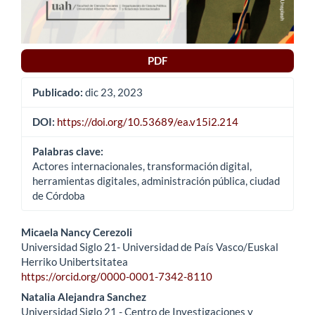
PDF
Publicado:
dic 23, 2023
DOI:
https://doi.org/10.53689/ea.v15i2.214
Palabras clave:
Actores internacionales, transformación digital,
herramientas digitales, administración pública, ciudad
de Córdoba
Contenido
Micaela Nancy Cerezoli
Universidad Siglo 21- Universidad de País Vasco/Euskal
principal
Herriko Unibertsitatea
https://orcid.org/0000-0001-7342-8110
del
Natalia Alejandra Sanchez
artículo
Universidad Siglo 21 - Centro de Investigaciones y