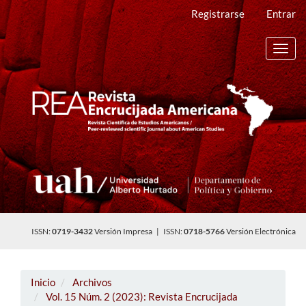
Navegación
Registrarse
Entrar
principal
Contenido
principal
Toggl
Barra
navig
lateral
ISSN:
0719-3432
Versión Impresa | ISSN:
0718-5766
Versión Electrónica
Inicio
Archivos
Vol. 15 Núm. 2 (2023): Revista Encrucijada