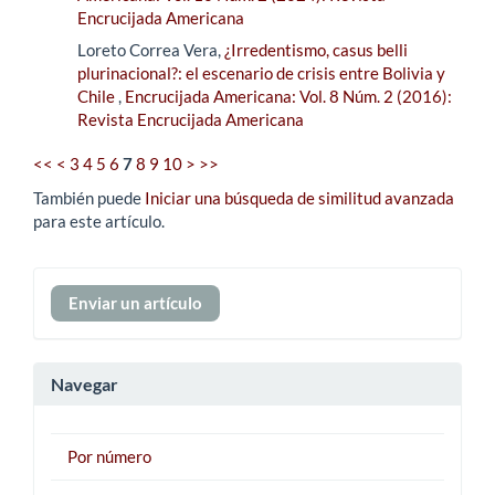
Encrucijada Americana
Loreto Correa Vera,
¿Irredentismo, casus belli
plurinacional?: el escenario de crisis entre Bolivia y
Chile
,
Encrucijada Americana: Vol. 8 Núm. 2 (2016):
Revista Encrucijada Americana
<<
<
3
4
5
6
7
8
9
10
>
>>
También puede
Iniciar una búsqueda de similitud avanzada
para este artículo.
Enviar
Enviar un artículo
un
artículo
Navegar
Por número