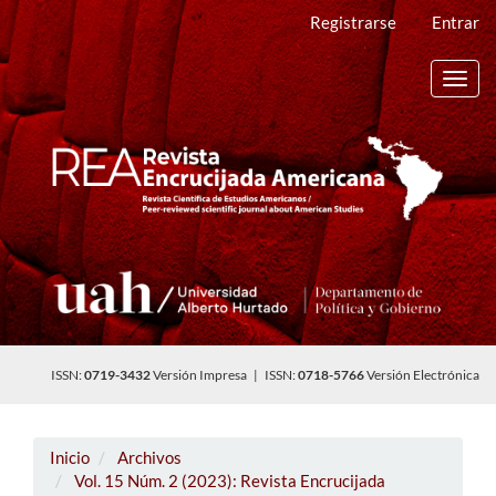
Navegación
Registrarse
Entrar
principal
Contenido
principal
Toggl
Barra
navig
lateral
ISSN:
0719-3432
Versión Impresa | ISSN:
0718-5766
Versión Electrónica
Inicio
Archivos
Vol. 15 Núm. 2 (2023): Revista Encrucijada