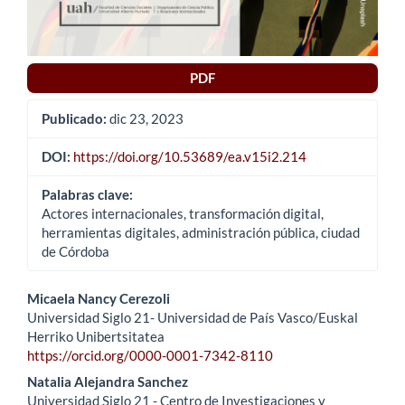
PDF
Publicado:
dic 23, 2023
DOI:
https://doi.org/10.53689/ea.v15i2.214
Palabras clave:
Actores internacionales, transformación digital,
herramientas digitales, administración pública, ciudad
de Córdoba
Contenido
Micaela Nancy Cerezoli
Universidad Siglo 21- Universidad de País Vasco/Euskal
principal
Herriko Unibertsitatea
https://orcid.org/0000-0001-7342-8110
del
Natalia Alejandra Sanchez
artículo
Universidad Siglo 21 - Centro de Investigaciones y