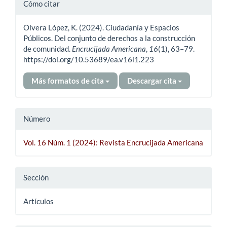
Detalles
Cómo citar
del
Olvera López, K. (2024). Ciudadanía y Espacios
artículo
Públicos. Del conjunto de derechos a la construcción
de comunidad.
Encrucijada Americana
,
16
(1), 63–79.
https://doi.org/10.53689/ea.v16i1.223
Más formatos de cita
Descargar cita
Número
Vol. 16 Núm. 1 (2024): Revista Encrucijada Americana
Sección
Artículos