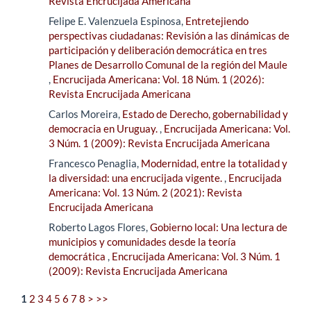
Revista Encrucijada Americana
Felipe E. Valenzuela Espinosa,
Entretejiendo
perspectivas ciudadanas: Revisión a las dinámicas de
participación y deliberación democrática en tres
Planes de Desarrollo Comunal de la región del Maule
,
Encrucijada Americana: Vol. 18 Núm. 1 (2026):
Revista Encrucijada Americana
Carlos Moreira,
Estado de Derecho, gobernabilidad y
democracia en Uruguay.
,
Encrucijada Americana: Vol.
3 Núm. 1 (2009): Revista Encrucijada Americana
Francesco Penaglia,
Modernidad, entre la totalidad y
la diversidad: una encrucijada vigente.
,
Encrucijada
Americana: Vol. 13 Núm. 2 (2021): Revista
Encrucijada Americana
Roberto Lagos Flores,
Gobierno local: Una lectura de
municipios y comunidades desde la teoría
democrática
,
Encrucijada Americana: Vol. 3 Núm. 1
(2009): Revista Encrucijada Americana
1
2
3
4
5
6
7
8
>
>>