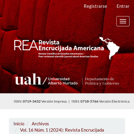
Navegación
Registrarse
Entrar
principal
Contenido
principal
Toggl
Barra
navig
lateral
ISSN:
0719-3432
Versión Impresa | ISSN:
0718-5766
Versión Electrónica
Inicio
Archivos
Vol. 16 Núm. 1 (2024): Revista Encrucijada