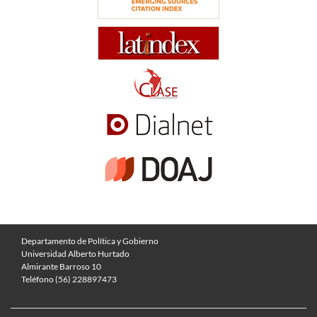
Departamento de Política y Gobierno
Universidad Alberto Hurtado
Almirante Barroso 10
Teléfono (56) 228897473