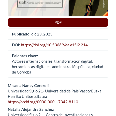
PDF
Publicado:
dic 23, 2023
DOI:
https://doi.org/10.53689/ea.v15i2.214
Palabras clave:
Actores internacionales, transformación digital,
herramientas digitales, administración pública, ciudad
de Córdoba
Contenido
Micaela Nancy Cerezoli
Universidad Siglo 21- Universidad de País Vasco/Euskal
principal
Herriko Unibertsitatea
https://orcid.org/0000-0001-7342-8110
del
Natalia Alejandra Sanchez
artículo
Universidad Siglo 21 - Centro de Investigaciones y