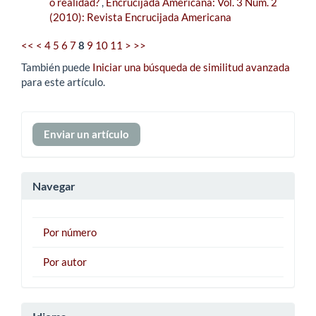
o realidad?
,
Encrucijada Americana: Vol. 3 Núm. 2
(2010): Revista Encrucijada Americana
<<
<
4
5
6
7
8
9
10
11
>
>>
También puede
Iniciar una búsqueda de similitud avanzada
para este artículo.
Enviar
Enviar un artículo
un
artículo
Navegar
Por número
Por autor