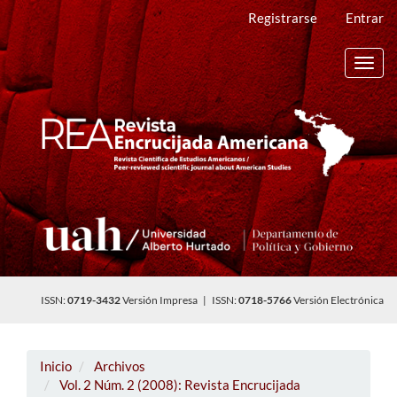
Navegación
Registrarse
Entrar
principal
Contenido
principal
Toggl
Barra
navig
lateral
ISSN:
0719-3432
Versión Impresa | ISSN:
0718-5766
Versión Electrónica
Inicio
Archivos
Vol. 2 Núm. 2 (2008): Revista Encrucijada