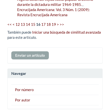
durante la dictadura militar 1964-1985.
,
Encrucijada Americana: Vol. 3 Núm. 1 (2009):
Revista Encrucijada Americana
<<
<
12
13
14
15
16
17
18
19
>
>>
También puede
Iniciar una búsqueda de similitud avanzada
para este artículo.
Enviar
Enviar un artículo
un
artículo
Navegar
Por número
Por autor