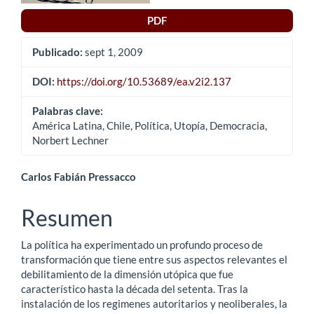
artículo
PDF
Publicado:
sept 1, 2009
DOI:
https://doi.org/10.53689/ea.v2i2.137
Palabras clave:
América Latina, Chile, Política, Utopía, Democracia,
Norbert Lechner
Contenido
Carlos Fabián Pressacco
principal
Resumen
del
La política ha experimentado un profundo proceso de
artículo
transformación que tiene entre sus aspectos relevantes el
debilitamiento de la dimensión utópica que fue
característico hasta la década del setenta. Tras la
instalación de los regimenes autoritarios y neoliberales, la