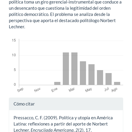
política toma un giro gerencial-instrumental que conduce a
un desencanto que cuestiona la legitimidad del orden
político democrático. El problema se analiza desde la
perspectiva que aporta el destacado politólogo Norbert
Lechner.
Descargas
Detalles
Cómo citar
del
Pressacco, C. F. (2009). Política y utopía en América
artículo
Latina: reflexiones a partir del aporte de Norbert
Lechner.
Encrucijada Americana
,
2
(2), 17.