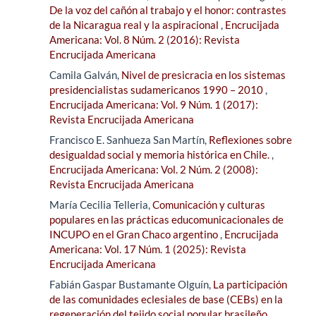
De la voz del cañón al trabajo y el honor: contrastes
de la Nicaragua real y la aspiracional
,
Encrucijada
Americana: Vol. 8 Núm. 2 (2016): Revista
Encrucijada Americana
Camila Galván,
Nivel de presicracia en los sistemas
presidencialistas sudamericanos 1990 – 2010
,
Encrucijada Americana: Vol. 9 Núm. 1 (2017):
Revista Encrucijada Americana
Francisco E. Sanhueza San Martín,
Reflexiones sobre
desigualdad social y memoria histórica en Chile.
,
Encrucijada Americana: Vol. 2 Núm. 2 (2008):
Revista Encrucijada Americana
María Cecilia Telleria,
Comunicación y culturas
populares en las prácticas educomunicacionales de
INCUPO en el Gran Chaco argentino
,
Encrucijada
Americana: Vol. 17 Núm. 1 (2025): Revista
Encrucijada Americana
Fabián Gaspar Bustamante Olguín,
La participación
de las comunidades eclesiales de base (CEBs) en la
regeneración del tejido social popular brasileño