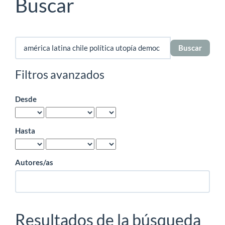
Buscar
Buscar
artículos
por
Filtros avanzados
Desde
Hasta
Autores/as
Resultados de la búsqueda