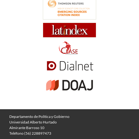
Departamento de Política y Gobierno
Universidad Alberto Hurtado
Almirante Barroso 10
Teléfono (56) 228897473