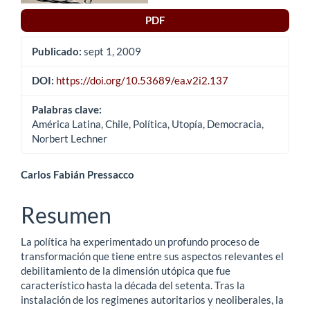
artículo
PDF
Publicado:
sept 1, 2009
DOI:
https://doi.org/10.53689/ea.v2i2.137
Palabras clave:
América Latina, Chile, Política, Utopía, Democracia,
Norbert Lechner
Contenido
Carlos Fabián Pressacco
principal
Resumen
del
La política ha experimentado un profundo proceso de
artículo
transformación que tiene entre sus aspectos relevantes el
debilitamiento de la dimensión utópica que fue
característico hasta la década del setenta. Tras la
instalación de los regimenes autoritarios y neoliberales, la