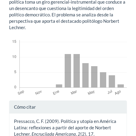
política toma un giro gerencial-instrumental que conduce a
un desencanto que cuestiona la legitimidad del orden
político democrático. El problema se analiza desde la
perspectiva que aporta el destacado politólogo Norbert
Lechner.
Descargas
Detalles
Cómo citar
del
Pressacco, C. F. (2009). Política y utopía en América
artículo
Latina: reflexiones a partir del aporte de Norbert
Lechner.
Encrucijada Americana
,
2
(2), 17.