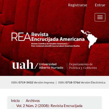
Navegación
Registrarse
Entrar
principal
Contenido
principal
Toggl
Barra
navig
lateral
ISSN:
0719-3432
Versión Impresa | ISSN:
0718-5766
Versión Electrónica
Inicio
Archivos
Vol. 2 Núm. 2 (2008): Revista Encrucijada