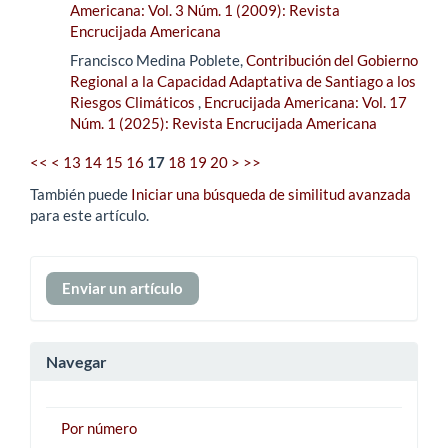
Americana: Vol. 3 Núm. 1 (2009): Revista
Encrucijada Americana
Francisco Medina Poblete,
Contribución del Gobierno
Regional a la Capacidad Adaptativa de Santiago a los
Riesgos Climáticos
,
Encrucijada Americana: Vol. 17
Núm. 1 (2025): Revista Encrucijada Americana
<<
<
13
14
15
16
17
18
19
20
>
>>
También puede
Iniciar una búsqueda de similitud avanzada
para este artículo.
Enviar
Enviar un artículo
un
artículo
Navegar
Por número