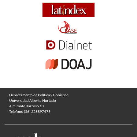
Departamento de Política y Gobierno
Universidad Alberto Hurtado
Almirante Barroso 10
Teléfono (56) 228897473