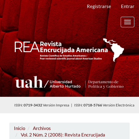
Navegación
Registrarse
Entrar
principal
Contenido
principal
Toggl
Barra
navig
lateral
ISSN:
0719-3432
Versión Impresa | ISSN:
0718-5766
Versión Electrónica
Inicio
Archivos
Vol. 2 Núm. 2 (2008): Revista Encrucijada