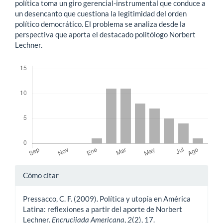
política toma un giro gerencial-instrumental que conduce a
un desencanto que cuestiona la legitimidad del orden
político democrático. El problema se analiza desde la
perspectiva que aporta el destacado politólogo Norbert
Lechner.
Descargas
Detalles
Cómo citar
del
Pressacco, C. F. (2009). Política y utopía en América
artículo
Latina: reflexiones a partir del aporte de Norbert
Lechner.
Encrucijada Americana
,
2
(2), 17.