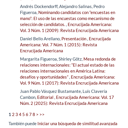
Andrés Dockendorff, Alejandro Salinas, Pedro
Figueroa,
Nominando candidatos con “encuestas en
mano”: El uso de las encuestas como mecanismo de
selección de candidatos.
,
Encrucijada Americana:
Vol. 3 Núm. 1 (2009): Revista Encrucijada Americana
Daniel Bello Arellano,
Presentación
,
Encrucijada
Americana: Vol. 7 Núm. 1 (2015): Revista
Encrucijada Americana
Margarita Figueroa, Shirley Götz,
Mesa redonda de
relaciones internacionales: “El actual estado de las
relaciones internacionales en América Latina:
desafíos y oportunidades”
,
Encrucijada Americana:
Vol. 9 Núm. 1 (2017): Revista Encrucijada Americana
Juan Pablo Vásquez Bustamante, Luís Clavería
Cambon,
Editorial
,
Encrucijada Americana: Vol. 17
Núm. 2 (2025): Revista Encrucijada Americana
1
2
3
4
5
6
7
8
>
>>
También puede
Iniciar una búsqueda de similitud avanzada