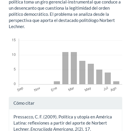
política toma un giro gerencial-instrumental que conduce a
un desencanto que cuestiona la legitimidad del orden
político democrático. El problema se analiza desde la
perspectiva que aporta el destacado politólogo Norbert
Lechner.
Descargas
Detalles
Cómo citar
del
Pressacco, C. F. (2009). Política y utopía en América
artículo
Latina: reflexiones a partir del aporte de Norbert
Lechner.
Encrucijada Americana
,
2
(2), 17.