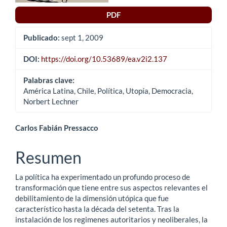
artículo
PDF
Publicado:
sept 1, 2009
DOI:
https://doi.org/10.53689/ea.v2i2.137
Palabras clave:
América Latina, Chile, Política, Utopía, Democracia,
Norbert Lechner
Contenido
Carlos Fabián Pressacco
principal
Resumen
del
La política ha experimentado un profundo proceso de
artículo
transformación que tiene entre sus aspectos relevantes el
debilitamiento de la dimensión utópica que fue
característico hasta la década del setenta. Tras la
instalación de los regimenes autoritarios y neoliberales, la