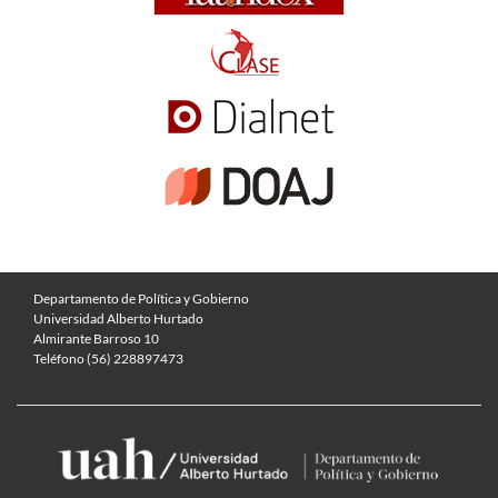
Departamento de Política y Gobierno
Universidad Alberto Hurtado
Almirante Barroso 10
Teléfono (56) 228897473