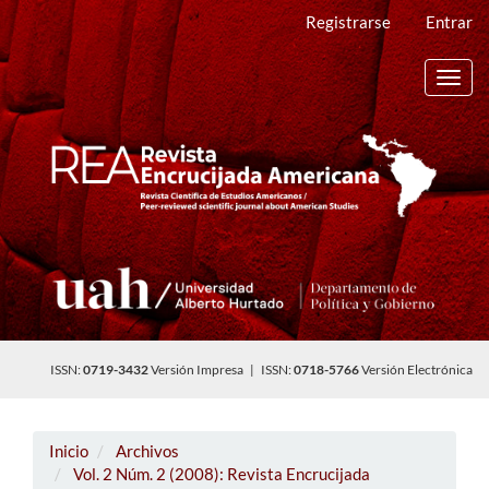
Navegación
Registrarse
Entrar
principal
Contenido
principal
Toggl
Barra
navig
lateral
ISSN:
0719-3432
Versión Impresa | ISSN:
0718-5766
Versión Electrónica
Inicio
Archivos
Vol. 2 Núm. 2 (2008): Revista Encrucijada