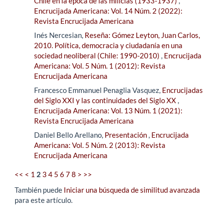
Chile en la época de las milicias (1933-1937)
,
Encrucijada Americana: Vol. 14 Núm. 2 (2022):
Revista Encrucijada Americana
Inés Nercesian,
Reseña: Gómez Leyton, Juan Carlos,
2010. Política, democracia y ciudadanía en una
sociedad neoliberal (Chile: 1990-2010)
,
Encrucijada
Americana: Vol. 5 Núm. 1 (2012): Revista
Encrucijada Americana
Francesco Emmanuel Penaglia Vasquez,
Encrucijadas
del Siglo XXI y las continuidades del Siglo XX
,
Encrucijada Americana: Vol. 13 Núm. 1 (2021):
Revista Encrucijada Americana
Daniel Bello Arellano,
Presentación
,
Encrucijada
Americana: Vol. 5 Núm. 2 (2013): Revista
Encrucijada Americana
<<
<
1
2
3
4
5
6
7
8
>
>>
También puede
Iniciar una búsqueda de similitud avanzada
para este artículo.