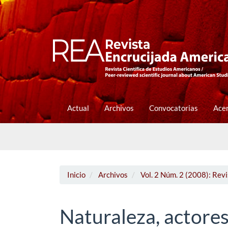
Navegación
principal
Contenido
principal
Barra
lateral
Actual
Archivos
Convocatorias
Ace
Inicio
Archivos
Vol. 2 Núm. 2 (2008): Rev
Naturaleza, actores 