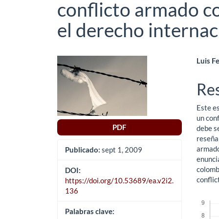
conflicto armado c
el derecho interna
Barra
Co
Luis F
lateral
pri
Re
del
del
Este e
artículo
art
un conf
PDF
debe s
reseña 
armado
Publicado:
sept 1, 2009
enuncia
colomb
DOI:
conflic
https://doi.org/10.53689/ea.v2i2.
136
Descar
Palabras clave: