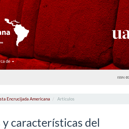
rca de
ISSN:
0
ista Encrucijada Americana
Artículos
y características del