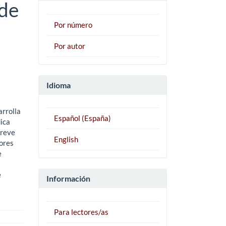
sde
Por número
Por autor
Idioma
arrolla
Español (España)
dica
breve
English
tores
e
e
Información
Para lectores/as