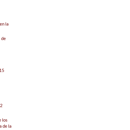
en la
l de
 15
 2
e los
a de la