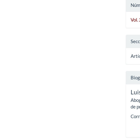
Núm
Vol.
Secc
Artí
Biog
Lui
Abog
de p
Corr