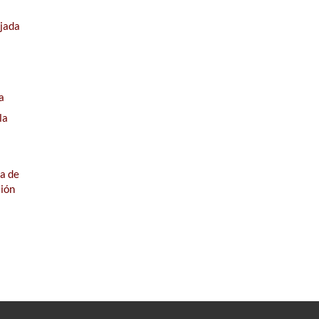
jada
a
la
ia de
sión