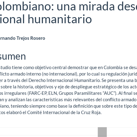
olombiano: una mirada de
cional humanitario
ntenido
ernando Trejos Rosero
ncipal
sumen
studio tiene como objetivo central demostrar que en Colombia se des
ículo
licto armado interno (no internacional), por lo cual su regulación jurí
er a través del Derecho Internacional Humanitario. Se presenta una 
sobre la historia, objetivos y eje de despliegue estratégico de los ac
s irregulares (FARC-EP, ELN, Grupos Paramilitares “AUC”). Al final s
n y analizan las características más relevantes del conflicto armado
iano, teniendo siempre como base la definición que sobre este tipo d
tos elaboró el Comité Internacional de la Cruz Roja.
gas