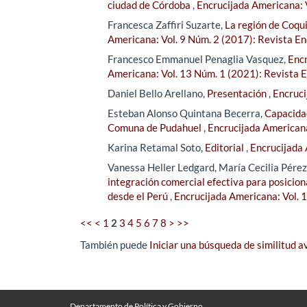
ciudad de Córdoba
,
Encrucijada Americana: 
Francesca Zaffiri Suzarte,
La región de Coqui
Americana: Vol. 9 Núm. 2 (2017): Revista E
Francesco Emmanuel Penaglia Vasquez,
Encr
Americana: Vol. 13 Núm. 1 (2021): Revista 
Daniel Bello Arellano,
Presentación
,
Encruci
Esteban Alonso Quintana Becerra,
Capacidad
Comuna de Pudahuel
,
Encrucijada Americana
Karina Retamal Soto,
Editorial
,
Encrucijada 
Vanessa Heller Ledgard, María Cecilia Pére
integración comercial efectiva para posicion
desde el Perú
,
Encrucijada Americana: Vol. 
<<
<
1
2
3
4
5
6
7
8
>
>>
También puede
Iniciar una búsqueda de similitud 
Departamento de Política y Gobierno