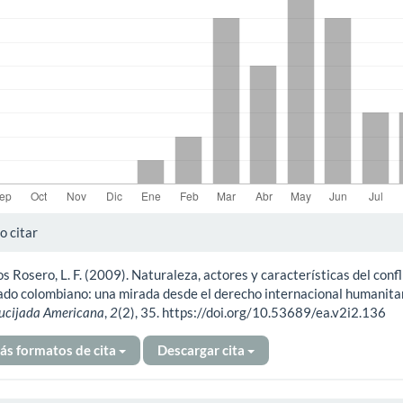
alles
 citar
os Rosero, L. F. (2009). Naturaleza, actores y características del confl
ículo
do colombiano: una mirada desde el derecho internacional humanitar
ucijada Americana
,
2
(2), 35. https://doi.org/10.53689/ea.v2i2.136
ás formatos de cita
Descargar cita