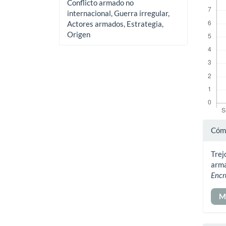
Conflicto armado no
internacional, Guerra irregular,
Actores armados, Estrategia,
Origen
Det
Cómo
del
Trej
art
arma
Encr
M