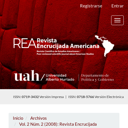
Navegación
Registrarse
Entrar
principal
Contenido
principal
Toggl
Barra
navig
lateral
ISSN:
0719-3432
Versión Impresa | ISSN:
0718-5766
Versión Electrónica
Inicio
Archivos
Vol. 2 Núm. 2 (2008): Revista Encrucijada