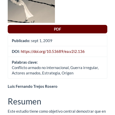
lateral
del
artículo
PDF
Publicado:
sept 1, 2009
DOI:
https://doi.org/10.53689/ea.v2i2.136
Palabras clave:
Conflicto armado no internacional, Guerra irregular,
Actores armados, Estrategia, Origen
Contenido
Luis Fernando Trejos Rosero
principal
Resumen
del
Este estudio tiene como objetivo central demostrar que en
artículo