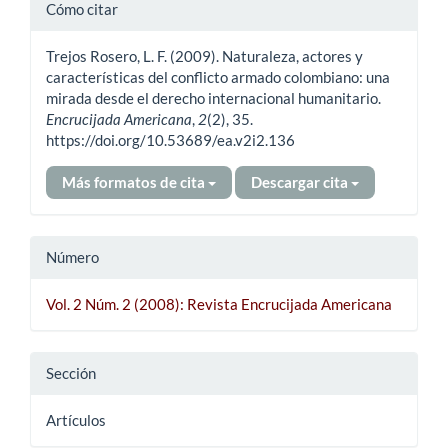
Detalles
Cómo citar
del
Trejos Rosero, L. F. (2009). Naturaleza, actores y
artículo
características del conflicto armado colombiano: una
mirada desde el derecho internacional humanitario.
Encrucijada Americana
,
2
(2), 35.
https://doi.org/10.53689/ea.v2i2.136
Más formatos de cita
Descargar cita
Número
Vol. 2 Núm. 2 (2008): Revista Encrucijada Americana
Sección
Artículos