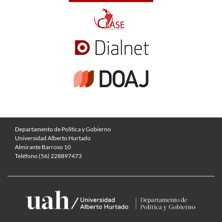
Departamento de Política y Gobierno
Universidad Alberto Hurtado
Almirante Barroso 10
Teléfono (56) 228897473