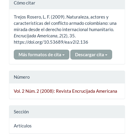
Detalles
Cómo citar
del
Trejos Rosero, L. F. (2009). Naturaleza, actores y
artículo
características del conflicto armado colombiano: una
mirada desde el derecho internacional humanitario.
Encrucijada Americana
,
2
(2), 35.
https://doi.org/10.53689/ea.v2i2.136
Más formatos de cita
Descargar cita
Número
Vol. 2 Núm. 2 (2008): Revista Encrucijada Americana
Sección
Artículos