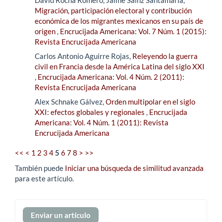
David Rocha Romero, Jaime Sainz Santamaría,
Migración, participación electoral y contribución
económica de los migrantes mexicanos en su país de
origen
,
Encrucijada Americana: Vol. 7 Núm. 1 (2015):
Revista Encrucijada Americana
Carlos Antonio Aguirre Rojas,
Releyendo la guerra
civil en Francia desde la América Latina del siglo XXI
,
Encrucijada Americana: Vol. 4 Núm. 2 (2011):
Revista Encrucijada Americana
Alex Schnake Gálvez,
Orden multipolar en el siglo
XXI: efectos globales y regionales
,
Encrucijada
Americana: Vol. 4 Núm. 1 (2011): Revista
Encrucijada Americana
<<
<
1
2
3
4
5
6
7
8
>
>>
También puede
Iniciar una búsqueda de similitud avanzada
para este artículo.
Enviar
Enviar un artículo