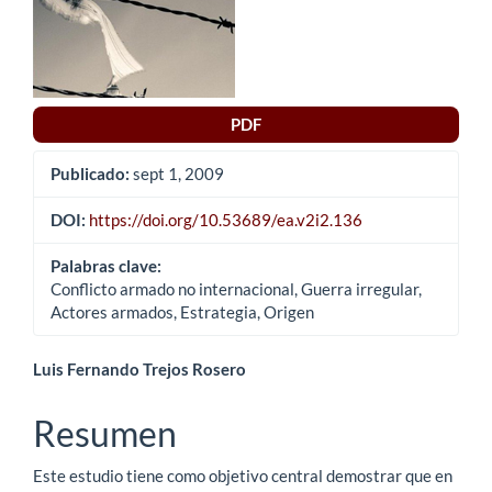
lateral
del
artículo
PDF
Publicado:
sept 1, 2009
DOI:
https://doi.org/10.53689/ea.v2i2.136
Palabras clave:
Conflicto armado no internacional, Guerra irregular,
Actores armados, Estrategia, Origen
Contenido
Luis Fernando Trejos Rosero
principal
Resumen
del
Este estudio tiene como objetivo central demostrar que en
artículo