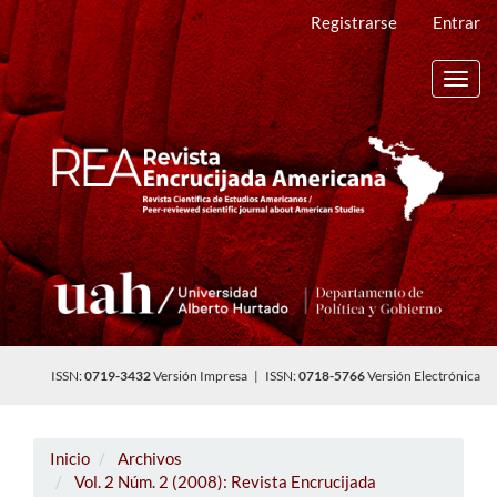
Navegación
Registrarse
Entrar
principal
Contenido
principal
Toggl
Barra
navig
lateral
ISSN:
0719-3432
Versión Impresa | ISSN:
0718-5766
Versión Electrónica
Inicio
Archivos
Vol. 2 Núm. 2 (2008): Revista Encrucijada