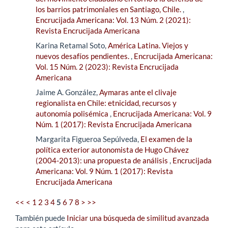
los barrios patrimoniales en Santiago, Chile.
,
Encrucijada Americana: Vol. 13 Núm. 2 (2021):
Revista Encrucijada Americana
Karina Retamal Soto,
América Latina. Viejos y
nuevos desafíos pendientes.
,
Encrucijada Americana:
Vol. 15 Núm. 2 (2023): Revista Encrucijada
Americana
Jaime A. González,
Aymaras ante el clivaje
regionalista en Chile: etnicidad, recursos y
autonomía polisémica
,
Encrucijada Americana: Vol. 9
Núm. 1 (2017): Revista Encrucijada Americana
Margarita Figueroa Sepúlveda,
El examen de la
política exterior autonomista de Hugo Chávez
(2004-2013): una propuesta de análisis
,
Encrucijada
Americana: Vol. 9 Núm. 1 (2017): Revista
Encrucijada Americana
<<
<
1
2
3
4
5
6
7
8
>
>>
También puede
Iniciar una búsqueda de similitud avanzada