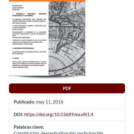
del
artículo
PDF
Publicado:
may 11, 2016
DOI:
https://doi.org/10.53689/ea.v8i1.4
Palabras clave:
Constitución, descentralización, participación