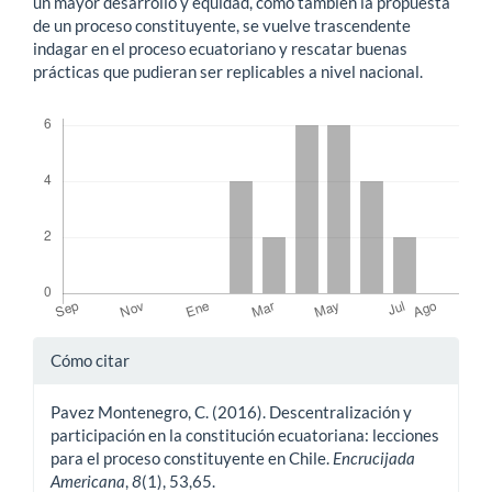
un mayor desarrollo y equidad, como también la propuesta
de un proceso constituyente, se vuelve trascendente
indagar en el proceso ecuatoriano y rescatar buenas
prácticas que pudieran ser replicables a nivel nacional.
Descargas
Detalles
Cómo citar
del
Pavez Montenegro, C. (2016). Descentralización y
artículo
participación en la constitución ecuatoriana: lecciones
para el proceso constituyente en Chile.
Encrucijada
Americana
,
8
(1), 53,65.