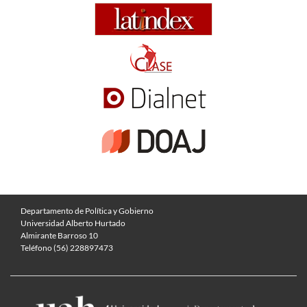
Departamento de Política y Gobierno
Universidad Alberto Hurtado
Almirante Barroso 10
Teléfono (56) 228897473