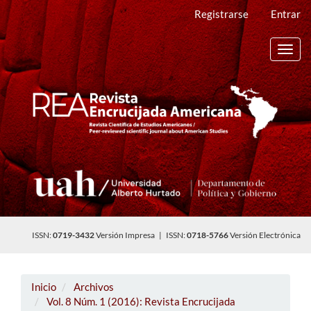
Navegación
Registrarse
Entrar
principal
Contenido
principal
Toggl
Barra
navig
lateral
ISSN:
0719-3432
Versión Impresa | ISSN:
0718-5766
Versión Electrónica
Inicio
Archivos
Vol. 8 Núm. 1 (2016): Revista Encrucijada