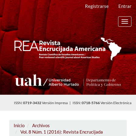
Navegación
Registrarse
Entrar
principal
Contenido
principal
Toggl
Barra
navig
lateral
ISSN:
0719-3432
Versión Impresa | ISSN:
0718-5766
Versión Electrónica
Inicio
Archivos
Vol. 8 Núm. 1 (2016): Revista Encrucijada