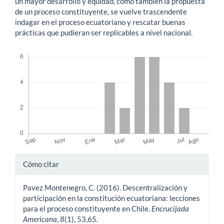
un mayor desarrollo y equidad, como también la propuesta
de un proceso constituyente, se vuelve trascendente
indagar en el proceso ecuatoriano y rescatar buenas
prácticas que pudieran ser replicables a nivel nacional.
Descargas
Detalles
Cómo citar
del
Pavez Montenegro, C. (2016). Descentralización y
artículo
participación en la constitución ecuatoriana: lecciones
para el proceso constituyente en Chile.
Encrucijada
Americana
,
8
(1), 53,65.