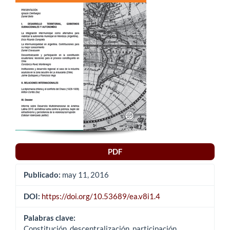
del
artículo
PDF
Publicado:
may 11, 2016
DOI:
https://doi.org/10.53689/ea.v8i1.4
Palabras clave:
Constitución, descentralización, participación