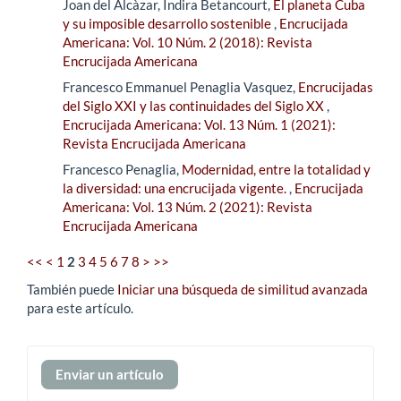
Joan del Alcàzar, Indira Betancourt,
El planeta Cuba
y su imposible desarrollo sostenible
,
Encrucijada
Americana: Vol. 10 Núm. 2 (2018): Revista
Encrucijada Americana
Francesco Emmanuel Penaglia Vasquez,
Encrucijadas
del Siglo XXI y las continuidades del Siglo XX
,
Encrucijada Americana: Vol. 13 Núm. 1 (2021):
Revista Encrucijada Americana
Francesco Penaglia,
Modernidad, entre la totalidad y
la diversidad: una encrucijada vigente.
,
Encrucijada
Americana: Vol. 13 Núm. 2 (2021): Revista
Encrucijada Americana
<<
<
1
2
3
4
5
6
7
8
>
>>
También puede
Iniciar una búsqueda de similitud avanzada
para este artículo.
Enviar
Enviar un artículo
un