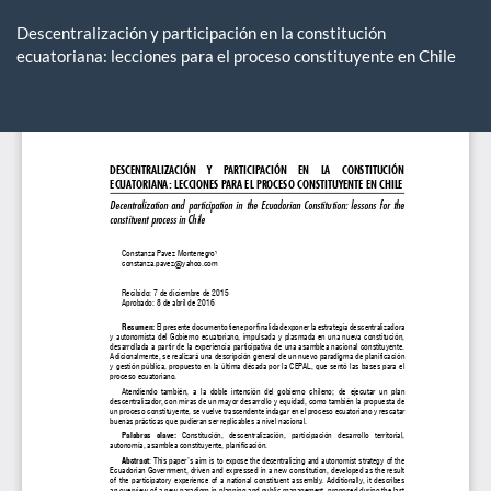
Volver
a
Descentralización y participación en la constitución
los
ecuatoriana: lecciones para el proceso constituyente en Chile
detalles
del
De
De
artículo
P