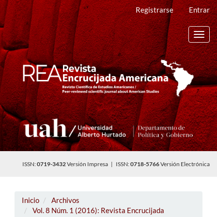
Navegación
Registrarse
Entrar
principal
Contenido
principal
Toggl
Barra
navig
lateral
ISSN:
0719-3432
Versión Impresa | ISSN:
0718-5766
Versión Electrónica
Inicio
Archivos
Vol. 8 Núm. 1 (2016): Revista Encrucijada