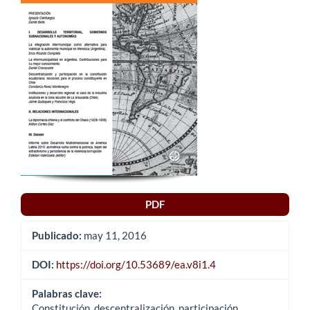
del
artículo
PDF
Publicado:
may 11, 2016
DOI:
https://doi.org/10.53689/ea.v8i1.4
Palabras clave:
Constitución, descentralización, participación