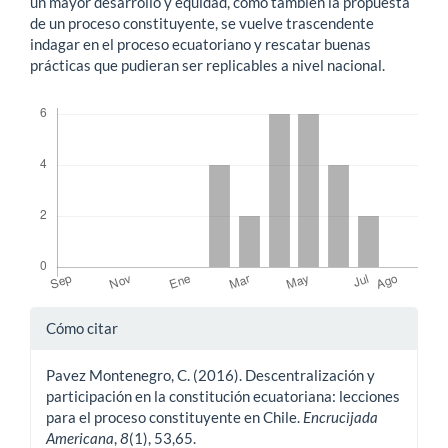
un mayor desarrollo y equidad, como también la propuesta
de un proceso constituyente, se vuelve trascendente
indagar en el proceso ecuatoriano y rescatar buenas
prácticas que pudieran ser replicables a nivel nacional.
Descargas
Detalles
Cómo citar
del
Pavez Montenegro, C. (2016). Descentralización y
artículo
participación en la constitución ecuatoriana: lecciones
para el proceso constituyente en Chile.
Encrucijada
Americana
,
8
(1), 53,65.