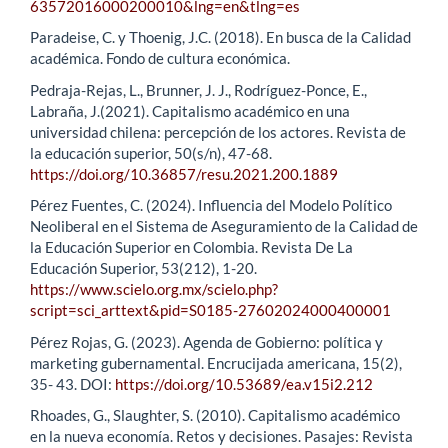
63572016000200010&lng=en&tlng=es
Paradeise, C. y Thoenig, J.C. (2018). En busca de la Calidad
académica. Fondo de cultura económica.
Pedraja-Rejas, L., Brunner, J. J., Rodríguez-Ponce, E.,
Labraña, J.(2021). Capitalismo académico en una
universidad chilena: percepción de los actores. Revista de
la educación superior, 50(s/n), 47-68.
https://doi.org/10.36857/resu.2021.200.1889
Pérez Fuentes, C. (2024). Influencia del Modelo Político
Neoliberal en el Sistema de Aseguramiento de la Calidad de
la Educación Superior en Colombia. Revista De La
Educación Superior, 53(212), 1-20.
https://www.scielo.org.mx/scielo.php?
script=sci_arttext&pid=S0185-27602024000400001
Pérez Rojas, G. (2023). Agenda de Gobierno: política y
marketing gubernamental. Encrucijada americana, 15(2),
35- 43. DOI:
https://doi.org/10.53689/ea.v15i2.212
Rhoades, G., Slaughter, S. (2010). Capitalismo académico
en la nueva economía. Retos y decisiones. Pasajes: Revista