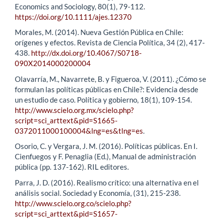
Economics and Sociology, 80(1), 79-112.
https://doi.org/10.1111/ajes.12370
Morales, M. (2014). Nueva Gestión Pública en Chile:
orígenes y efectos. Revista de Ciencia Política, 34 (2), 417-
438.
http://dx.doi.org/10.4067/S0718-
090X2014000200004
Olavarría, M., Navarrete, B. y Figueroa, V. (2011). ¿Cómo se
formulan las políticas públicas en Chile?: Evidencia desde
un estudio de caso. Política y gobierno, 18(1), 109-154.
http://www.scielo.org.mx/scielo.php?
script=sci_arttext&pid=S1665-
0372011000100004&lng=es&tlng=es
.
Osorio, C. y Vergara, J. M. (2016). Políticas públicas. En I.
Cienfuegos y F. Penaglia (Ed.), Manual de administración
pública (pp. 137-162). RIL editores.
Parra, J. D. (2016). Realismo crítico: una alternativa en el
análisis social. Sociedad y Economía, (31), 215-238.
http://www.scielo.org.co/scielo.php?
script=sci_arttext&pid=S1657-