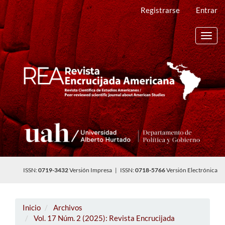
Navegación
Registrarse
Entrar
principal
Contenido
principal
Toggl
Barra
navig
lateral
ISSN:
0719-3432
Versión Impresa | ISSN:
0718-5766
Versión Electrónica
Inicio
Archivos
Vol. 17 Núm. 2 (2025): Revista Encrucijada