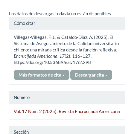
Los datos de descargas todavía no están disponibles.
Detalles
Cómo citar
del
Villegas-Villegas, F. J., & Cataldo-Díaz, A. (2025). El
artículo
Sistema de Aseguramiento de la Calidad universitario
chileno: una mirada crítica desde la función reflexiva.
Encrucijada Americana
,
17
(2), 116–127.
https://doi.org/10.53689/ea.v17i2.298
Más formatos de cita
Descargar cita
Número
Vol. 17 Núm. 2 (2025): Revista Encrucijada Americana
Sección