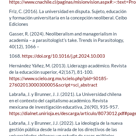
https://www.cnachile.cl/paginas/misionvision.aspx#:~
Friz, C. (2016). La universidad en disputa. Sujeto, educación
y formación universitaria en la concepción neoliberal. Ceibo
Ediciones
Gasser, R. (2024). Neoliberalism and managerialism in
academia – a parasitologist’s take. Trends in Parasitology,
40(12), 1066 –
1068.
https://doi.org/10.1016/j.pt.2024.10.003
Hernández Yáñez, M. (2013). Liderazgo académico. Revista
de la educación superior, 42(167), 81-100.
https://www.scielo.org.mx/scielo.php?pid=S0185-
27602013000300005&script=sci_abstract
Labraña, J. y Brunner, J. J. (2021). La Universidad chilena
en el contexto del capitalismo académico. Revista
mexicana de investigación educativa, 26(90), 935-957.
https://dialnet.unirioja.es/descarga/articulo/8073012.pdf#pa
Labraña, J. y Brunner, J.J. (2022). La ideología de la nueva
gestión pública desde la mirada de los directivos de las
universidades chilenas: un estudio de casos múltiples.