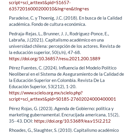
script=sci_arttext&pid=S1657-
63572016000200010&lng=en&tlng=es
Paradeise, C. y Thoenig, J.C. (2018). En busca de la Calidad
académica. Fondo de cultura económica.
Pedraja-Rejas, L., Brunner, J. J., Rodríguez-Ponce, E.,
Labraña, J.(2021). Capitalismo académico en una
universidad chilena: percepción de los actores. Revista de
la educación superior, 50(s/n), 47-68.
https://doi.org/10.36857/resu.2021.200.1889
Pérez Fuentes, C. (2024). Influencia del Modelo Político
Neoliberal en el Sistema de Aseguramiento de la Calidad de
la Educación Superior en Colombia. Revista De La
Educación Superior, 53(212), 1-20.
https://www.scielo.org.mx/scielo.php?
script=sci_arttext&pid=S0185-27602024000400001
Pérez Rojas, G. (2023). Agenda de Gobierno: política y
marketing gubernamental. Encrucijada americana, 15(2),
35- 43. DOI:
https://doi.org/10.53689/ea.v15i2.212
Rhoades, G., Slaughter, S. (2010). Capitalismo académico