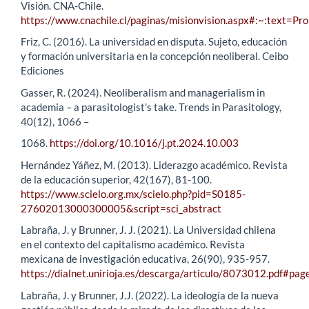
Visión. CNA-Chile.
https://www.cnachile.cl/paginas/misionvision.aspx#:~
Friz, C. (2016). La universidad en disputa. Sujeto, educación
y formación universitaria en la concepción neoliberal. Ceibo
Ediciones
Gasser, R. (2024). Neoliberalism and managerialism in
academia – a parasitologist’s take. Trends in Parasitology,
40(12), 1066 –
1068.
https://doi.org/10.1016/j.pt.2024.10.003
Hernández Yáñez, M. (2013). Liderazgo académico. Revista
de la educación superior, 42(167), 81-100.
https://www.scielo.org.mx/scielo.php?pid=S0185-
27602013000300005&script=sci_abstract
Labraña, J. y Brunner, J. J. (2021). La Universidad chilena
en el contexto del capitalismo académico. Revista
mexicana de investigación educativa, 26(90), 935-957.
https://dialnet.unirioja.es/descarga/articulo/8073012.pdf#pa
Labraña, J. y Brunner, J.J. (2022). La ideología de la nueva