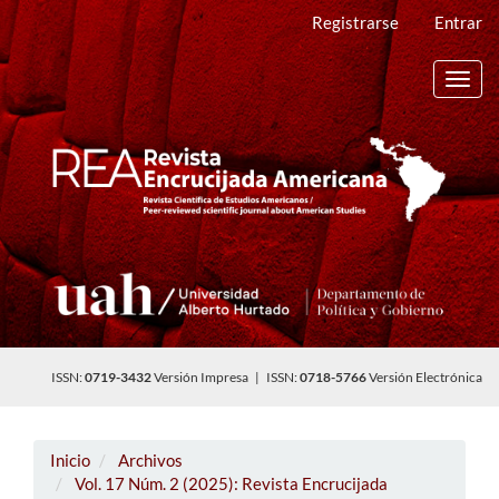
Navegación
Registrarse
Entrar
principal
Contenido
principal
Toggl
Barra
navig
lateral
ISSN:
0719-3432
Versión Impresa | ISSN:
0718-5766
Versión Electrónica
Inicio
Archivos
Vol. 17 Núm. 2 (2025): Revista Encrucijada