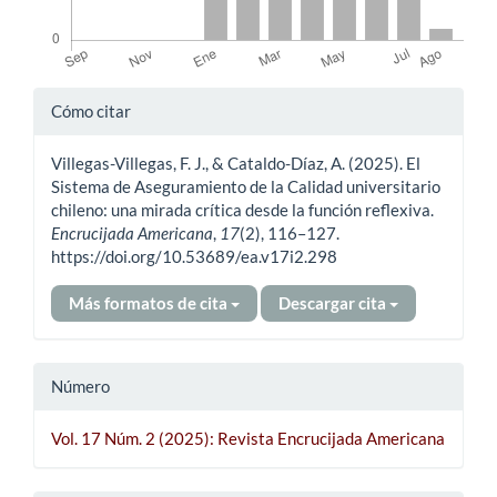
Detalles
Cómo citar
del
Villegas-Villegas, F. J., & Cataldo-Díaz, A. (2025). El
artículo
Sistema de Aseguramiento de la Calidad universitario
chileno: una mirada crítica desde la función reflexiva.
Encrucijada Americana
,
17
(2), 116–127.
https://doi.org/10.53689/ea.v17i2.298
Más formatos de cita
Descargar cita
Número
Vol. 17 Núm. 2 (2025): Revista Encrucijada Americana