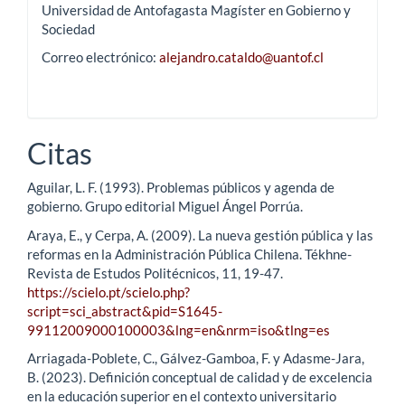
Universidad de Antofagasta Magíster en Gobierno y
Sociedad
Correo electrónico:
alejandro.cataldo@uantof.cl
Citas
Aguilar, L. F. (1993). Problemas públicos y agenda de
gobierno. Grupo editorial Miguel Ángel Porrúa.
Araya, E., y Cerpa, A. (2009). La nueva gestión pública y las
reformas en la Administración Pública Chilena. Tékhne-
Revista de Estudos Politécnicos, 11, 19-47.
https://scielo.pt/scielo.php?
script=sci_abstract&pid=S1645-
99112009000100003&lng=en&nrm=iso&tlng=es
Arriagada-Poblete, C., Gálvez-Gamboa, F. y Adasme-Jara,
B. (2023). Definición conceptual de calidad y de excelencia
en la educación superior en el contexto universitario