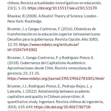
chileno. Revista actualidades investigativas en educación,
23(1), 1-33.
https://doi.org/10.15517/aie.v23i1.51570
Bhaskar, R.(2008). A Realist Theory of Science. London -
New York: Routledge.
Brunner, J. y Ganga-Contreras, F. (2016). Dinámicas de
transformación en la educación superior latinoamericana:
Desafíos para la gobernanza. Revista Opción. Año 3(80),
12-35.
https://www.redalyc.org/articulo.oa?
id=31047691002
Brunner, J., Ganga-Contreras, F. y Rodríguez-Ponce, E.
(2018). Gobernanza del Capitalismo Académico:
Aproximaciones desde Chile. Revista venezolana de
gerencia, 23, 11-35.
https://www.redalyc.org/journal/290/29062781001/html/
Brunner, J.J., Rodríguez-Ponce, E., Pedraja-Rejas, L. y
Labraña, J. (2022). Relationship between academic
capitalism and quality in Chilean universities: A
quantitative study. Ingeniare. Revista chilena de ingeniería,
30(4), 635-649.
https://dx.doi.org/10.4067/S0718-