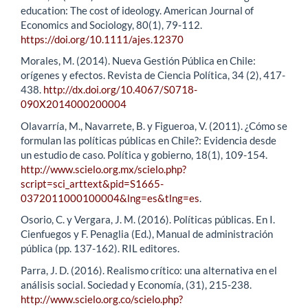
education: The cost of ideology. American Journal of
Economics and Sociology, 80(1), 79-112.
https://doi.org/10.1111/ajes.12370
Morales, M. (2014). Nueva Gestión Pública en Chile:
orígenes y efectos. Revista de Ciencia Política, 34 (2), 417-
438.
http://dx.doi.org/10.4067/S0718-
090X2014000200004
Olavarría, M., Navarrete, B. y Figueroa, V. (2011). ¿Cómo se
formulan las políticas públicas en Chile?: Evidencia desde
un estudio de caso. Política y gobierno, 18(1), 109-154.
http://www.scielo.org.mx/scielo.php?
script=sci_arttext&pid=S1665-
0372011000100004&lng=es&tlng=es
.
Osorio, C. y Vergara, J. M. (2016). Políticas públicas. En I.
Cienfuegos y F. Penaglia (Ed.), Manual de administración
pública (pp. 137-162). RIL editores.
Parra, J. D. (2016). Realismo crítico: una alternativa en el
análisis social. Sociedad y Economía, (31), 215-238.
http://www.scielo.org.co/scielo.php?