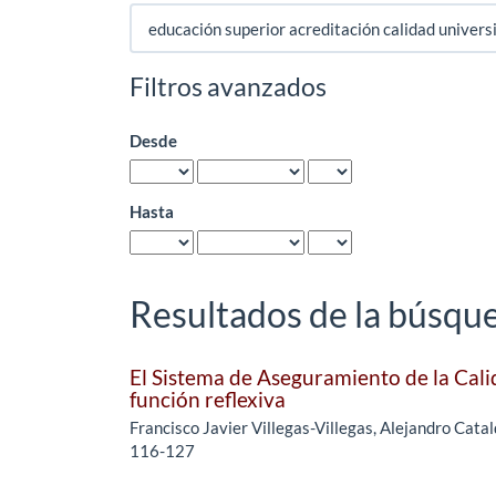
Buscar
artículos
por
Filtros avanzados
Desde
Hasta
Resultados de la búsqu
El Sistema de Aseguramiento de la Calid
función reflexiva
Francisco Javier Villegas-Villegas, Alejandro Cata
116-127