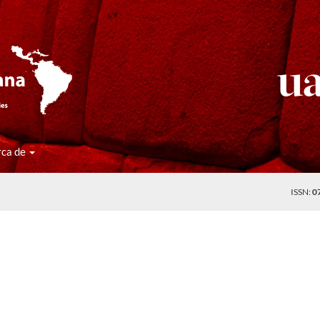
rca de
ISSN:
0